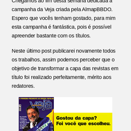
Chegamos ao fim desta semana dedicada a
AlmapBBDO
campanha da Veja criada pela AlmapBBDO.
|
05
Espero que vocês tenham gostado, para mim
esta campanha é fantástica, pois é possível
apreender bastante com os títulos.
Neste último post publicarei novamente todos
os trabalhos, assim podemos perceber que o
objetivo de transformar a capa das revistas em
título foi realizado perfeitamente, mérito aos
redatores.