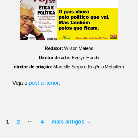
Redator:
Wilson Mateos
Diretor de arte:
Evelyn Honda
diretor de criação:
Marcello Serpa e Eugênio Mohallem
Veja o
post anterior
.
Paginação
…
1
2
4
mais antigos
→
de