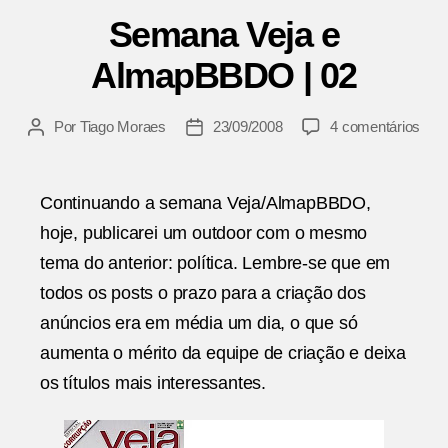
Semana Veja e
AlmapBBDO | 02
em
Por
Tiago Moraes
23/09/2008
4 comentários
Autor
Data
Sem
do
de
Veja
post
publicação
e
Continuando a semana Veja/AlmapBBDO,
Alm
hoje, publicarei um outdoor com o mesmo
|
02
tema do anterior: política. Lembre-se que em
todos os posts o prazo para a criação dos
anúncios era em média um dia, o que só
aumenta o mérito da equipe de criação e deixa
os títulos mais interessantes.