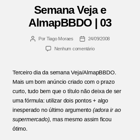
Semana Veja e
AlmapBBDO | 03
Por
Tiago Moraes
24/09/2008
Autor
Data
do
de
em
Nenhum comentário
post
publicação
Semana
Veja
e
Terceiro dia da semana Veja/AlmapBBDO.
AlmapBBDO
Mais um bom anúncio criado com o prazo
|
03
curto, tudo bem que o título não deixa de ser
uma fórmula: utilizar dois pontos + algo
inesperado no último argumento
(adora ir ao
supermercado)
, mas mesmo assim ficou
ótimo.