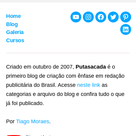
posts
Home
Youtube
Instagram
Facebook
Twitter
Pint
Blog
Galeria
Link
Cursos
Criado em outubro de 2007,
Putasacada
é o
primeiro blog de criação com ênfase em redação
publicitária do Brasil. Acesse
neste link
as
categorias e arquivo do blog e confira tudo o que
já foi publicado.
Por
Tiago Moraes
.