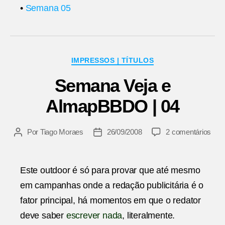
•
Semana 05
Categorias
IMPRESSOS | TÍTULOS
Semana Veja e
AlmapBBDO | 04
em
Por
Tiago Moraes
26/09/2008
2 comentários
Autor
Data
Sem
do
de
Veja
post
publicação
e
Este outdoor é só para provar que até mesmo
Alm
em campanhas onde a redação publicitária é o
|
04
fator principal, há momentos em que o redator
deve saber
escrever nada
, literalmente.