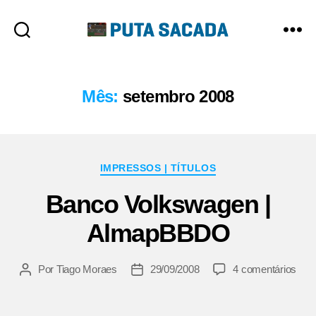
Putasacada
Mês:
setembro 2008
Categorias
IMPRESSOS | TÍTULOS
Banco Volkswagen |
AlmapBBDO
em
Por
Tiago Moraes
29/09/2008
4 comentários
Autor
Data
Ban
do
de
Vol
post
publicação
|