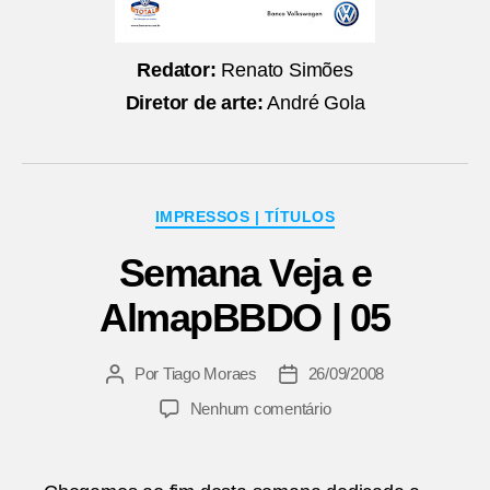
Redator:
Renato Simões
Diretor de arte:
André Gola
Categorias
IMPRESSOS | TÍTULOS
Semana Veja e
AlmapBBDO | 05
Por
Tiago Moraes
26/09/2008
Autor
Data
do
de
em
Nenhum comentário
post
publicação
Semana
Veja
e