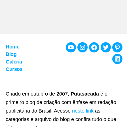
Home
Youtube
Instagram
Facebook
Twitter
Pint
Blog
Galeria
Link
Cursos
Criado em outubro de 2007,
Putasacada
é o
primeiro blog de criação com ênfase em redação
publicitária do Brasil. Acesse
neste link
as
categorias e arquivo do blog e confira tudo o que