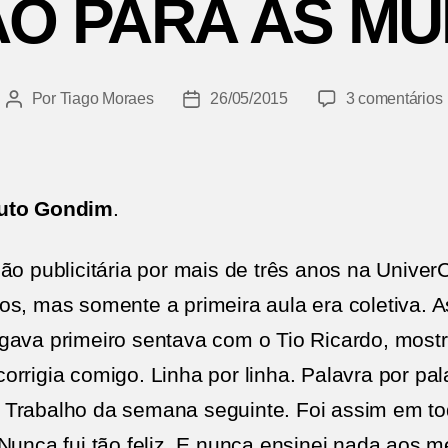
O PARA AS MU
Por
Tiago Moraes
26/05/2015
3 comentários
Autor
Data
do
de
post
publicação
uto Gondim
.
ão publicitária por mais de três anos na Univer
os, mas somente a primeira aula era coletiva. 
gava primeiro sentava com o Tio Ricardo, mostr
rrigia comigo. Linha por linha. Palavra por pal
 Trabalho da semana seguinte. Foi assim em t
Nunca fui tão feliz. E nunca ensinei nada aos 