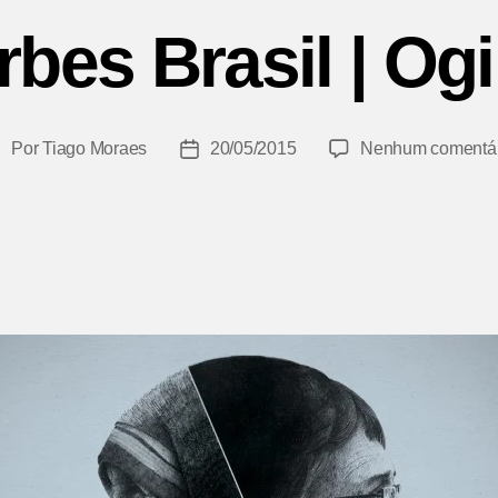
rbes Brasil | Ogi
Por
Tiago Moraes
20/05/2015
Nenhum comentár
utor
Data
do
de
ost
publicação