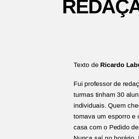
REDAÇÃ
Texto de
Ricardo Lab
Fui professor de redaç
turmas tinham 30 alun
individuais. Quem che
tomava um esporro e co
casa com o Pedido de
Nunca saí no horário. 