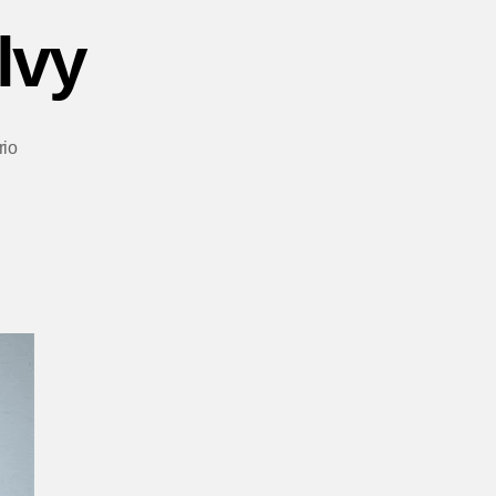
lvy
em
io
Forbes
Brasil
|
Ogilvy