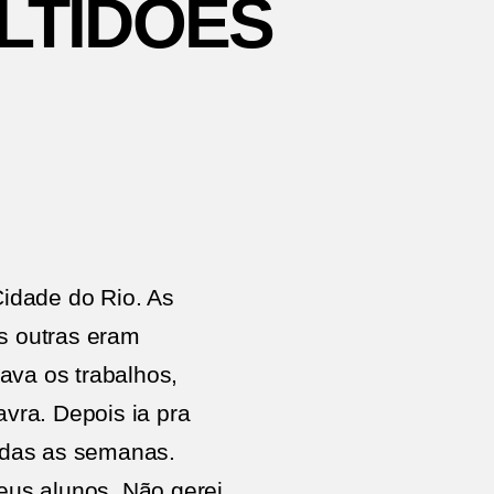
LTIDÕES
em
REDAÇÃO
PARA
AS
MULTIDÕES
Cidade do Rio. As
As outras eram
ava os trabalhos,
avra. Depois ia pra
odas as semanas.
meus alunos. Não gerei