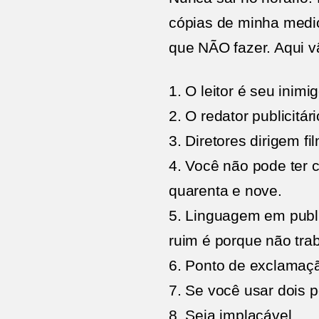
cópias de minha medio
que NÃO fazer. Aqui v
1. O leitor é seu inimig
2. O redator publicitá
3. Diretores dirigem f
4. Você não pode ter 
quarenta e nove.
5. Linguagem em publ
ruim é porque não tra
6. Ponto de exclamaçã
7. Se você usar dois 
8. Seja implacável.