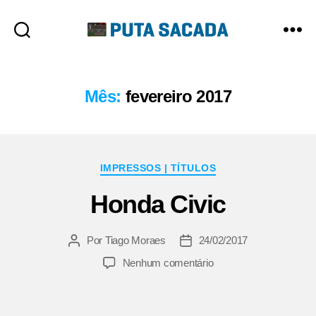
Putasacada
Mês:
fevereiro 2017
Categorias
IMPRESSOS | TÍTULOS
Honda Civic
Por
Tiago Moraes
24/02/2017
Autor
Data
do
de
em
Nenhum comentário
post
publicação
Honda
Civic