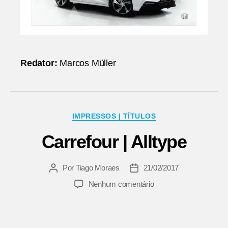
Redator:
Marcos Müller
Categorias
IMPRESSOS | TÍTULOS
Carrefour | Alltype
Por
Tiago Moraes
21/02/2017
Autor
Data
do
de
em
Nenhum comentário
post
publicação
Carrefour
|
Alltype