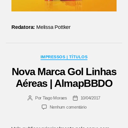
Redatora:
Melissa Pottker
Categorias
IMPRESSOS | TÍTULOS
Nova Marca Gol Linhas
Aéreas | AlmapBBDO
Por
Tiago Moraes
10/04/2017
Autor
Data
do
de
em
Nenhum comentário
post
publicação
Nova
Marca
Gol