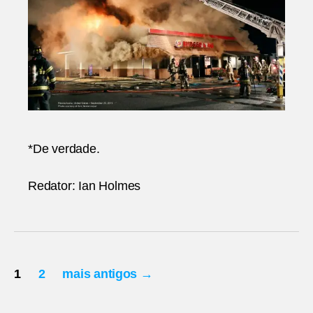
*De verdade.
Redator: Ian Holmes
Paginação
1
2
mais antigos
→
de