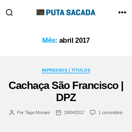
Putasacada
Mês:
abril 2017
Categorias
IMPRESSOS | TÍTULOS
Cachaça São Francisco |
DPZ
em
Por
Tiago Moraes
18/04/2017
1 comentário
Autor
Data
Cach
do
de
São
post
publicação
Fran