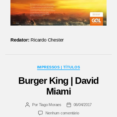
Redator:
Ricardo Chester
Categorias
IMPRESSOS | TÍTULOS
Burger King | David
Miami
Por
Tiago Moraes
06/04/2017
Autor
Data
do
de
em
Nenhum comentário
post
publicação