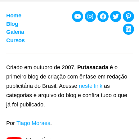
posts
Home
Youtube
Instagram
Facebook
Twitter
Pint
Blog
Galeria
Link
Cursos
Criado em outubro de 2007,
Putasacada
é o
primeiro blog de criação com ênfase em redação
publicitária do Brasil. Acesse
neste link
as
categorias e arquivo do blog e confira tudo o que
já foi publicado.
Por
Tiago Moraes
.