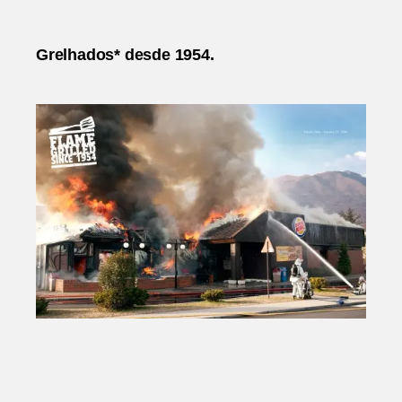
Burger
King
|
Grelhados* desde 1954.
David
Miami