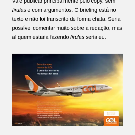
Vale publicar principalmente pelo copy: sem
Linhas
firulas
e com argumentos. O briefing está no
Aéreas
|
texto e não foi transcrito de forma chata. Seria
AlmapBBDO
possível comentar muito sobre a redação, mas
aí quem estaria fazendo
firulas
seria eu.