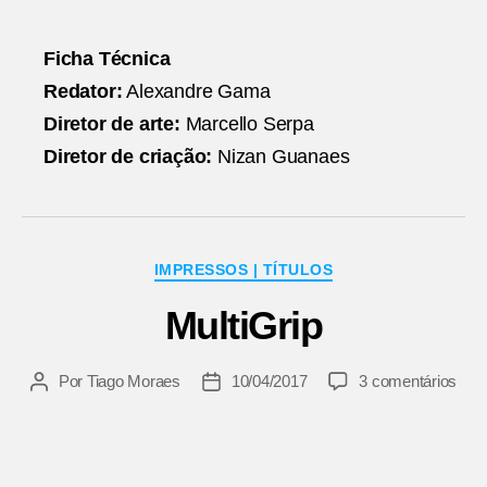
Ficha Técnica
Redator:
Alexandre Gama
Diretor de arte:
Marcello Serpa
Diretor de criação:
Nizan Guanaes
Categorias
IMPRESSOS | TÍTULOS
MultiGrip
em
Por
Tiago Moraes
10/04/2017
3 comentários
Autor
Data
Mult
do
de
post
publicação