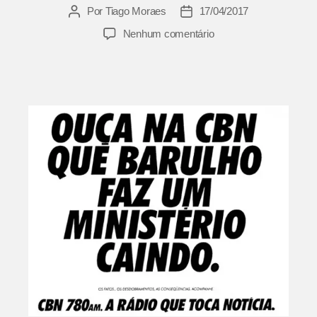
Por
Tiago Moraes
17/04/2017
Autor
Data
do
de
em
Nenhum comentário
post
publicação
CBN
|
DM9