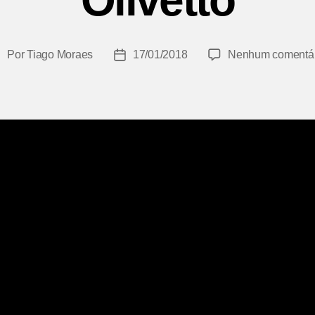
Olivetto
Por
Tiago Moraes
17/01/2018
Nenhum comentár
utor
Data
do
de
ost
publicação