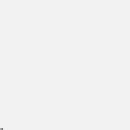
em
io