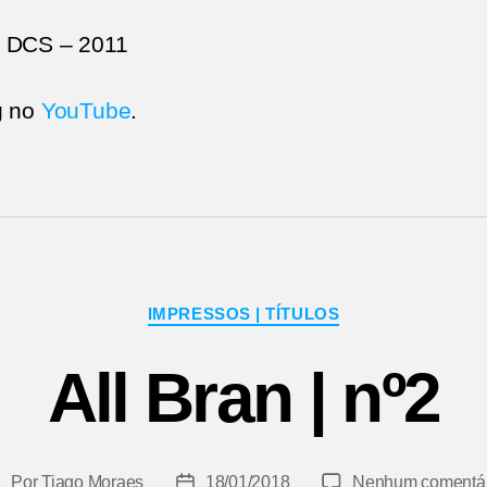
– DCS – 2011
g no
YouTube
.
Categorias
IMPRESSOS | TÍTULOS
All Bran | nº2
Por
Tiago Moraes
18/01/2018
Nenhum comentár
utor
Data