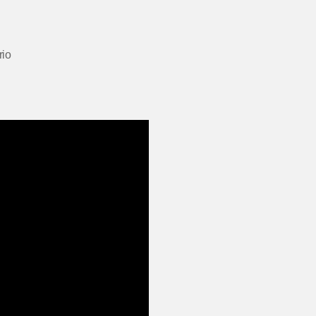
em
io
Top
5
Comerciais
|
Washington
Olivetto