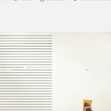
do
de
ost
publicação