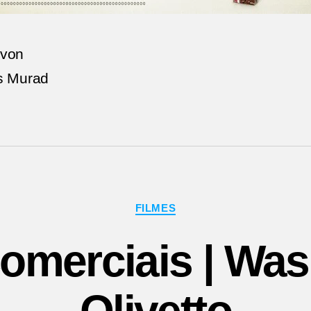
avon
s Murad
Categorias
FILMES
omerciais | Wa