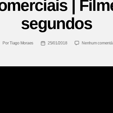
omerciais | Film
segundos
Por
Tiago Moraes
25/01/2018
Nenhum comentár
utor
Data
do
de
ost
publicação