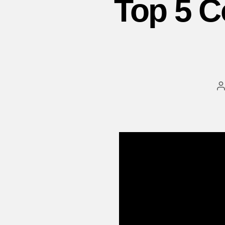
Top 5 C
A
p