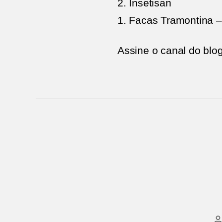
2. Insetisan
1. Facas Tramontina 
Assine o canal do blo
A