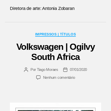
Diretora de arte: Antonia Zobaran
Categorias
IMPRESSOS | TÍTULOS
Volkswagen | Ogilvy
South Africa
Por
Tiago Moraes
07/01/2020
Autor
Data
do
de
em
Nenhum comentário
post
publicação
Volkswagen
|
Ogilvy
South
Africa