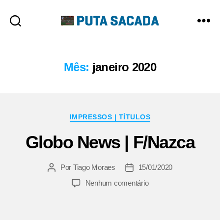
Putasacada
Mês:
janeiro 2020
Categorias
IMPRESSOS | TÍTULOS
Globo News | F/Nazca
Por
Tiago Moraes
15/01/2020
Autor
Data
do
de
em
Nenhum comentário
post
publicação
Globo
News
|