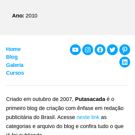
Ano:
2010
Home
Youtube
Instagram
Facebook
Twitter
Pint
Blog
Galeria
Link
Cursos
Criado em outubro de 2007,
Putasacada
é o
primeiro blog de criação com ênfase em redação
publicitária do Brasil. Acesse
neste link
as
categorias e arquivo do blog e confira tudo o que