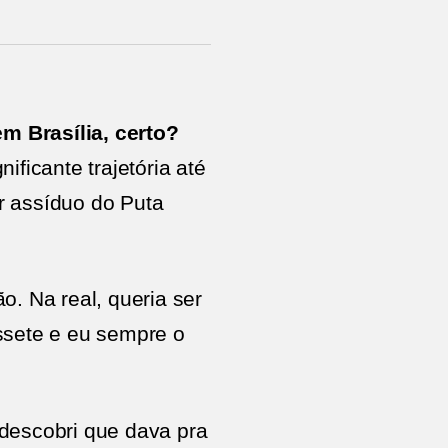
m Brasília, certo?
ficante trajetória até
or assíduo do Puta
o. Na real, queria ser
ssete e eu sempre o
 descobri que dava pra