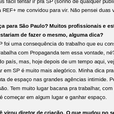
s fácil tentar ir pra SP (sonho de qualquer publi
 REF+ me convidou para vir. Não pensei duas v
a para São Paulo? Muitos profissionais e est
ostariam de fazer o mesmo, alguma dica?
foi uma consequência do trabalho que eu const
rabalha com Propaganda tem essa vontade, né?
o do país, mas, hoje depois de um tempo aqui, ve
har em SP é muito mais alegórico. Minha dica pr
uta de espaço nas grandes agências intimide. P
ssão. Tem muito lugar bacana pra trabalhar, com
 é começar em algum lugar e ganhar espaço.
 virou diretor de criação. O que mudou no se