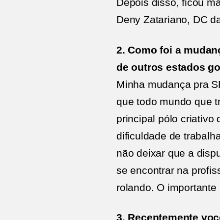
Depois disso, ficou mai
Deny Zatariano, DC da
2. Como foi a mudanç
de outros estados g
Minha mudança pra SP 
que todo mundo que t
principal pólo criativ
dificuldade de trabal
não deixar que a disp
se encontrar na profi
rolando. O importante
3. Recentemente você