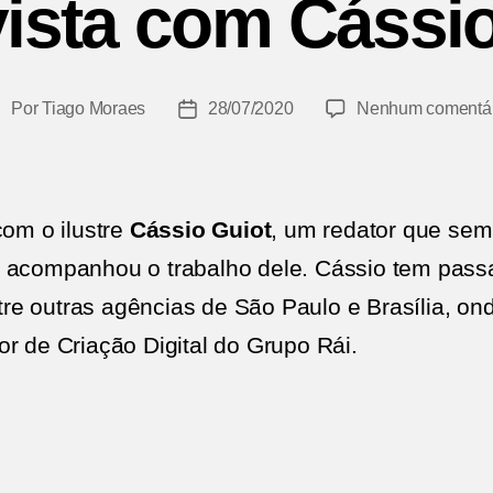
vista com Cássio
Por
Tiago Moraes
28/07/2020
Nenhum comentár
utor
Data
do
de
ost
publicação
com o ilustre
Cássio Guiot
, um redator que se
e acompanhou o trabalho dele. Cássio tem pas
e outras agências de São Paulo e Brasília, ond
r de Criação Digital do Grupo Rái.