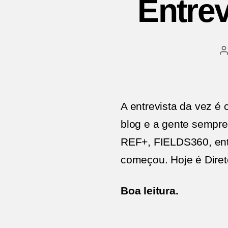
Entre
A
p
A entrevista da vez é 
blog e a gente sempr
REF+, FIELDS360, entr
começou. Hoje é Direto
Boa leitura.