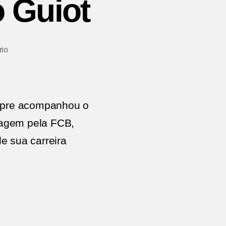
 Guiot
em
io
Entrevista
com
Cássio
Guiot
mpre acompanhou o
sagem pela FCB,
e sua carreira