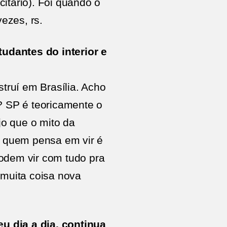
citário). Foi quando o
ezes, rs.
udantes do interior e
ruí em Brasília. Acho
 SP é teoricamente o
jo que o mito da
a quem pensa em vir é
odem vir com tudo pra
 muita coisa nova
u dia a dia, continua