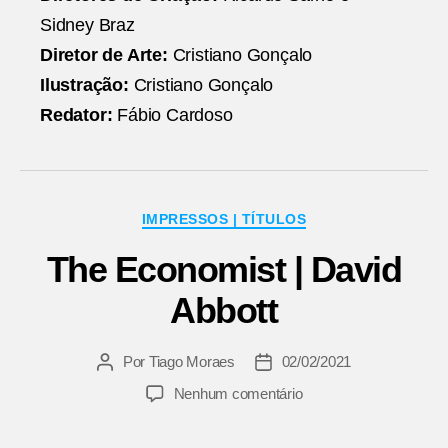
Sidney Braz
Diretor de Arte:
Cristiano Gonçalo
Ilustração:
Cristiano Gonçalo
Redator:
Fábio Cardoso
Categorias
IMPRESSOS | TÍTULOS
The Economist | David
Abbott
Por
Tiago Moraes
02/02/2021
Autor
Data
do
de
em
Nenhum comentário
post
publicação
The
Economist