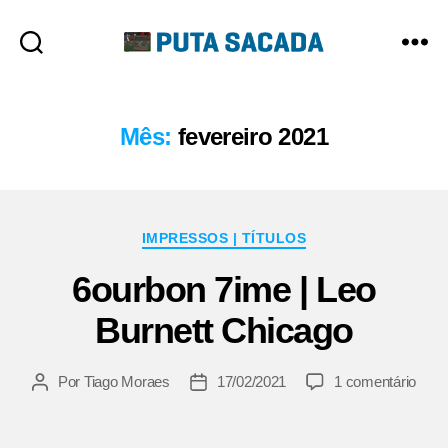
Putasacada
Mês:
fevereiro 2021
Categorias
IMPRESSOS | TÍTULOS
6ourbon 7ime | Leo
Burnett Chicago
em
Por
Tiago Moraes
17/02/2021
1 comentário
Autor
Data
6our
do
de
7ime
post
publicação
|