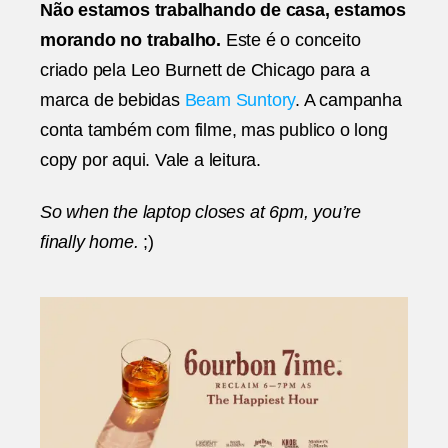
Não estamos trabalhando de casa, estamos
Leo
morando no trabalho.
Este é o conceito
Burne
Chic
criado pela Leo Burnett de Chicago para a
marca de bebidas
Beam Suntory
. A campanha
conta também com filme, mas publico o long
copy por aqui. Vale a leitura.
So when the laptop closes at 6pm, you’re
finally home.
;)