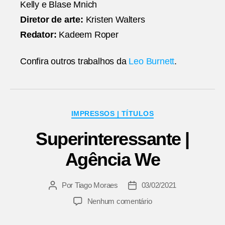
Kelly e Blase Mnich
Diretor de arte:
Kristen Walters
Redator:
Kadeem Roper
Confira outros trabalhos da
Leo Burnett
.
Categorias
IMPRESSOS | TÍTULOS
Superinteressante |
Agência We
Por
Tiago Moraes
03/02/2021
Autor
Data
do
de
em
Nenhum comentário
post
publicação
Superinteressante
|