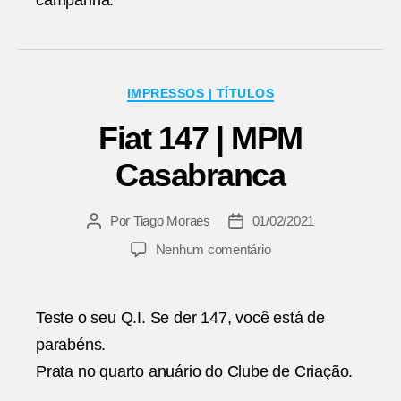
Categorias
IMPRESSOS | TÍTULOS
Fiat 147 | MPM
Casabranca
Por
Tiago Moraes
01/02/2021
Autor
Data
do
de
em
Nenhum comentário
post
publicação
Fiat
147
|
Teste o seu Q.I. Se der 147, você está de
MPM
parabéns.
Casabranca
Prata no quarto anuário do Clube de Criação.