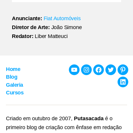
Anunciante:
Fiat Automóveis
Diretor de Arte:
João Simone
Redator:
Liber Matteuci
Home
Youtube
Instagram
Facebook
Twitter
Pint
Blog
Galeria
Link
Cursos
Criado em outubro de 2007,
Putasacada
é o
primeiro blog de criação com ênfase em redação