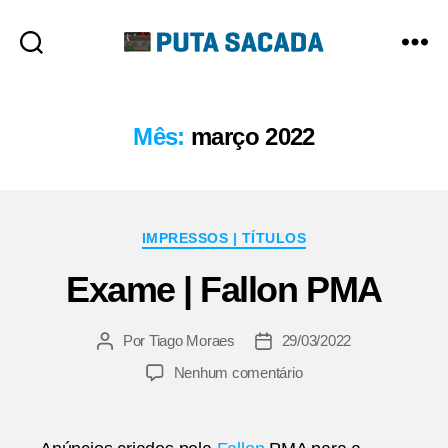
Putasacada
Mês:
março 2022
Categorias
IMPRESSOS | TÍTULOS
Exame | Fallon PMA
Por
Tiago Moraes
29/03/2022
Autor
Data
do
de
em
Nenhum comentário
post
publicação
Exame
|
Fallon