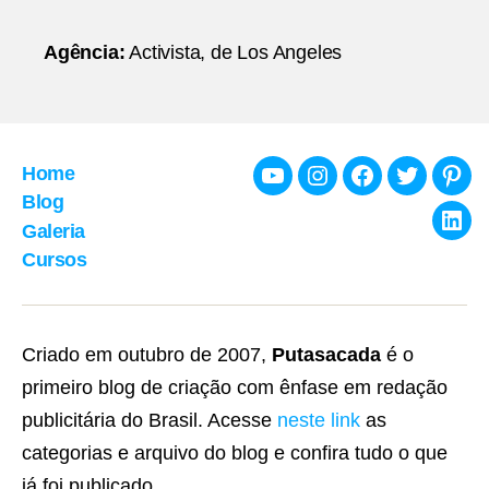
Agência:
Activista, de Los Angeles
Home
Youtube
Instagram
Facebook
Twitter
Pint
Blog
Galeria
Link
Cursos
Criado em outubro de 2007,
Putasacada
é o
primeiro blog de criação com ênfase em redação
publicitária do Brasil. Acesse
neste link
as
categorias e arquivo do blog e confira tudo o que
já foi publicado.