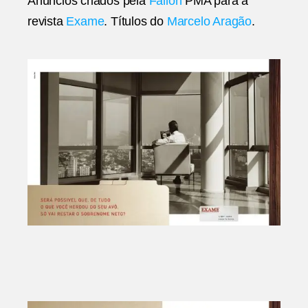
Anúncios criados pela
Fallon
PMA para a
PMA
revista
Exame
. Títulos do
Marcelo Aragão
.