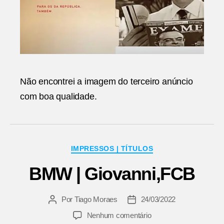
Não encontrei a imagem do terceiro anúncio
com boa qualidade.
Categorias
IMPRESSOS | TÍTULOS
BMW | Giovanni,FCB
Por
Tiago Moraes
24/03/2022
Autor
Data
do
de
em
Nenhum comentário
post
publicação