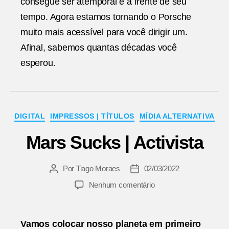
consegue ser atemporal e à frente de seu
tempo. Agora estamos tornando o Porsche
muito mais acessível para você dirigir um.
Afinal, sabemos quantas décadas você
esperou.
Categorias
DIGITAL
IMPRESSOS | TÍTULOS
MÍDIA ALTERNATIVA
Mars Sucks | Activista
Por
Tiago Moraes
02/03/2022
Autor
Data
do
de
em
Nenhum comentário
post
publicação
Mars
Sucks
|
Vamos colocar nosso planeta em primeiro