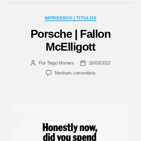
Categorias
IMPRESSOS | TÍTULOS
Porsche | Fallon
McElligott
Por
Tiago Moraes
16/03/2022
Autor
Data
do
de
em
Nenhum comentário
post
publicação
Porsche
|
Fallon
McElligott