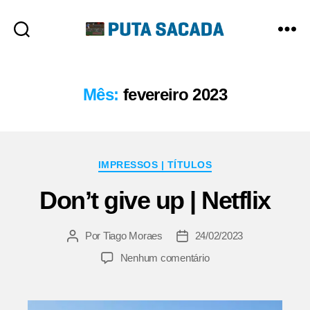
Putasacada
Mês:
fevereiro 2023
Categorias
IMPRESSOS | TÍTULOS
Don’t give up | Netflix
Por
Tiago Moraes
24/02/2023
Autor
Data
do
de
em
Nenhum comentário
post
publicação
Don’t
give
up