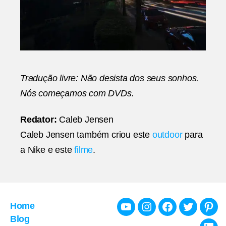
Tradução livre: Não desista dos seus sonhos.
Nós começamos com DVDs.
Redator:
Caleb Jensen
Caleb Jensen também criou este
outdoor
para
a Nike e este
filme
.
Home
Youtube
Instagram
Facebook
Twitter
Pint
Blog