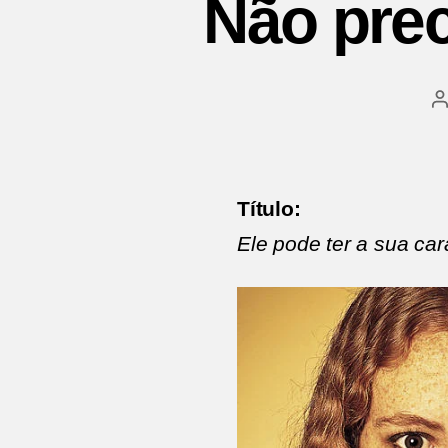
Não pre
A
p
Título:
Ele pode ter a sua ca