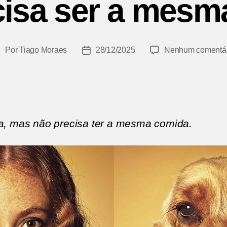
cisa ser a mesm
Por
Tiago Moraes
28/12/2025
Nenhum comentár
utor
Data
do
de
ost
publicação
ra, mas não precisa ter a mesma comida.