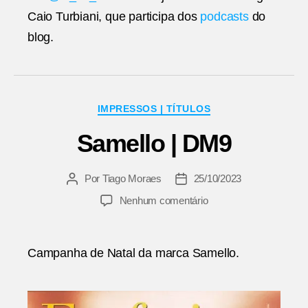
Caio Turbiani, que participa dos
podcasts
do
blog.
Categorias
IMPRESSOS | TÍTULOS
Samello | DM9
Por
Tiago Moraes
25/10/2023
Autor
Data
do
de
em
Nenhum comentário
post
publicação
Samello
|
DM9
Campanha de Natal da marca Samello.