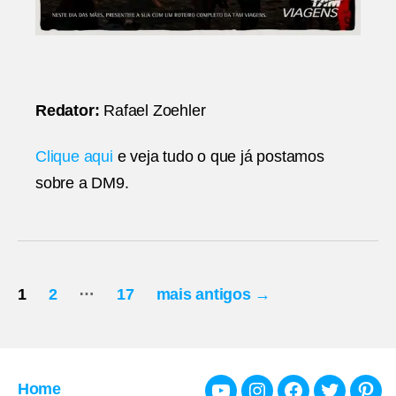
Redator:
Rafael Zoehler
Clique aqui
e veja tudo o que já postamos
sobre a DM9.
Paginação
…
1
2
17
mais antigos
→
de
posts
Home