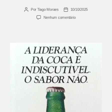
Por
Tiago Moraes
10/10/2025
Autor
Data
do
de
em
Nenhum comentário
post
publicação
DM9
e
Nizan
para
Guaraná
Antarctica