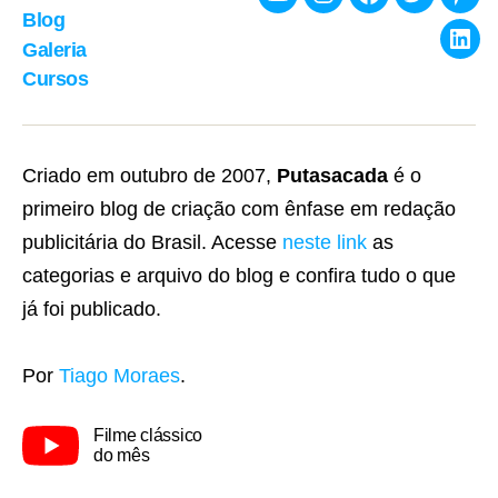
Youtube
Instagram
Facebook
Twitter
Pint
Blog
Galeria
Link
Cursos
Criado em outubro de 2007,
Putasacada
é o
primeiro blog de criação com ênfase em redação
publicitária do Brasil. Acesse
neste link
as
categorias e arquivo do blog e confira tudo o que
já foi publicado.
Por
Tiago Moraes
.
Filme clássico
do mês