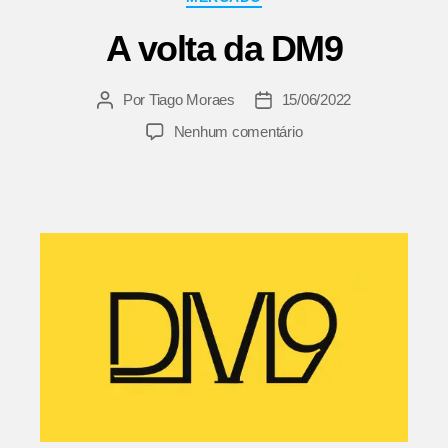
A volta da DM9
Por
Tiago Moraes
15/06/2022
Autor
Data
do
de
em
Nenhum comentário
post
publicação
A
volta
da
DM9