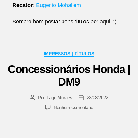
Redator:
Eugênio Mohallem
Sempre bom postar bons títulos por aqui. ;)
Categorias
IMPRESSOS | TÍTULOS
Concessionários Honda |
DM9
Por
Tiago Moraes
23/08/2022
Autor
Data
do
de
em
Nenhum comentário
post
publicação
Concessionários
Honda
|
DM9