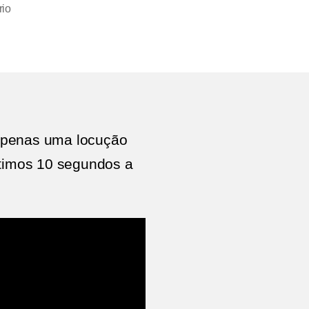
em
io
20
DIAS
DE
SIMPLICIDADE
|
04
 Apenas uma locução
ltimos 10 segundos a