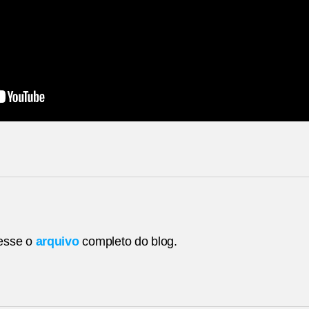
esse o
arquivo
completo do blog.