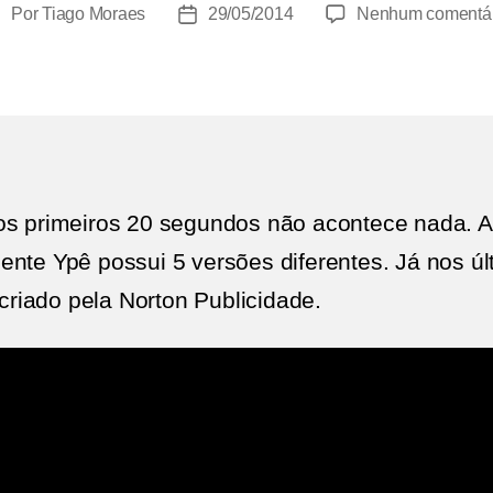
Por
Tiago Moraes
29/05/2014
Nenhum comentár
utor
Data
do
de
ost
publicação
 os primeiros 20 segundos não acontece nada.
ente Ypê possui 5 versões diferentes. Já nos ú
 criado pela Norton Publicidade.