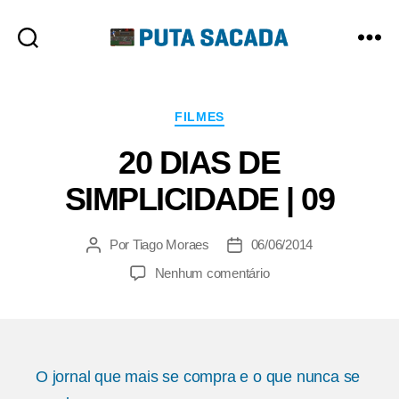
Putasacada
Categorias
FILMES
20 DIAS DE
SIMPLICIDADE | 09
Por
Tiago Moraes
06/06/2014
Autor
Data
do
de
em
Nenhum comentário
post
publicação
20
DIAS
DE
SIMPLICIDADE
|
O jornal que mais se compra e o que nunca se
09