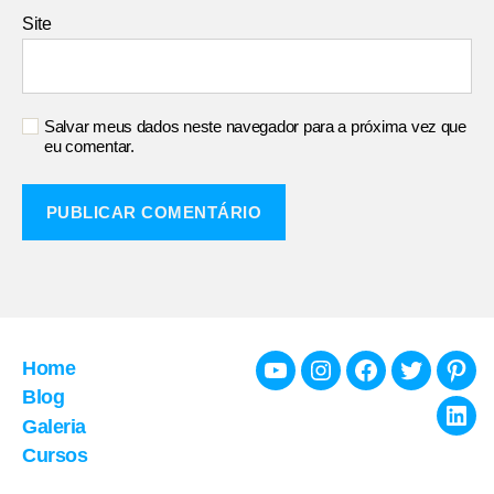
Site
Salvar meus dados neste navegador para a próxima vez que
eu comentar.
Home
Youtube
Instagram
Facebook
Twitter
Pint
Blog
Galeria
Link
Cursos