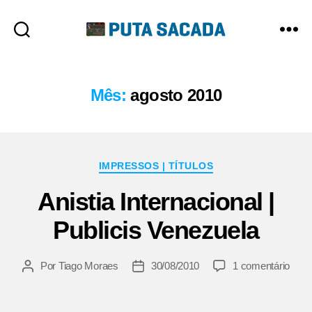
Putasacada
Mês:
agosto 2010
Categorias
IMPRESSOS | TÍTULOS
Anistia Internacional |
Publicis Venezuela
em
Por
Tiago Moraes
30/08/2010
1 comentário
Autor
Data
Anist
do
de
Inter
post
publicação
|