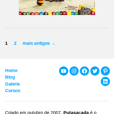
Paginação
1
2
mais antigos
→
de
posts
Home
Youtube
Instagram
Facebook
Twitter
Pint
Blog
Galeria
Link
Cursos
Criado em outubro de 2007,
Putasacada
é o