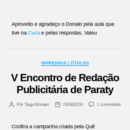
Aproveito e agradeço o Donato pela aula que
tive na
Cuca
e pelas respostas. Valeu
Categorias
IMPRESSOS | TÍTULOS
V Encontro de Redação
Publicitária de Paraty
em
Por
Tiago Moraes
23/08/2010
1 comentário
Autor
Data
V
do
de
Enco
post
publicação
de
Confira a campanha criada pela Quê
Reda