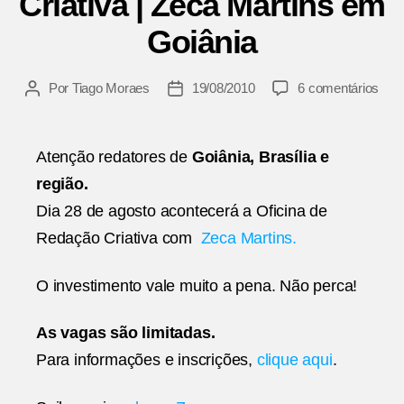
Criativa | Zeca Martins em
Goiânia
em
Por
Tiago Moraes
19/08/2010
6 comentários
Autor
Data
Ofic
do
de
de
post
publicação
Red
Atenção redatores de
Goiânia
, Brasília e
Cria
região.
|
Zec
Dia 28 de agosto acontecerá a Oficina de
Mart
Redação Criativa com
Zeca Martins.
em
Goiâ
O investimento vale muito a pena. Não perca!
As vagas são limitadas.
Para informações e inscrições,
clique aqui
.