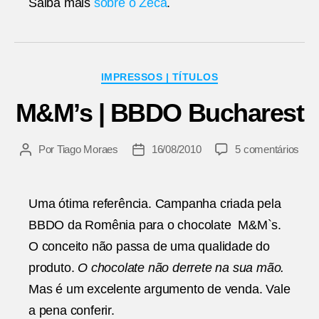
Saiba mais
sobre o Zeca
.
Categorias
IMPRESSOS | TÍTULOS
M&M’s | BBDO Bucharest
em
Por
Tiago Moraes
16/08/2010
5 comentários
Autor
Data
M&M
do
de
|
post
publicação
BB
Uma ótima referência. Campanha criada pela
Buch
BBDO da Romênia para o chocolate M&M`s.
O conceito não passa de uma qualidade do
produto.
O chocolate não derrete na sua mão.
Mas é um excelente argumento de venda. Vale
a pena conferir.