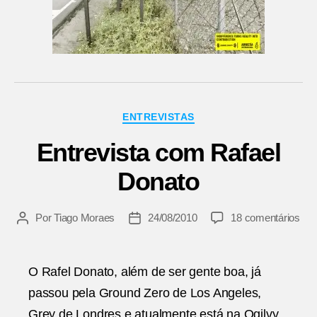
Categorias
ENTREVISTAS
Entrevista com Rafael
Donato
em
Por
Tiago Moraes
24/08/2010
18 comentários
Autor
Data
Ent
do
de
co
post
publicação
Raf
O Rafel Donato, além de ser gente boa, já
Don
passou pela Ground Zero de Los Angeles,
Grey de Londres e atualmente está na Ogilvy