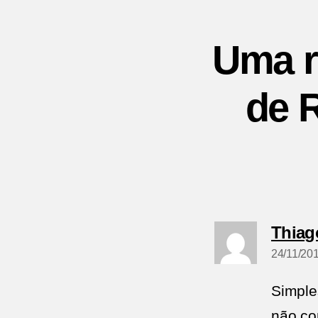
Uma r
de R
Thiag
24/11/201
Simple
não co