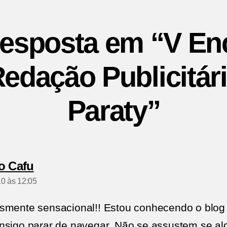
esposta em “V En
edação Publicitár
Paraty”
diz:
o Cafu
0 às 12:05
smente sensacional!! Estou conhecendo o blog 
nsigo parar de navegar. Não se assustem se a