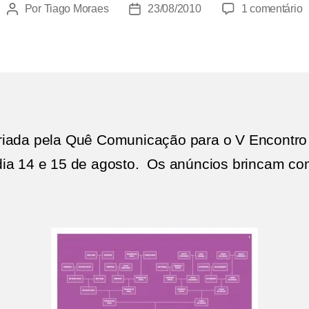
Por
Tiago Moraes
23/08/2010
1 comentário
Autor
Data
do
de
E
post
publicação
d
R
P
d
P
riada pela Quê Comunicação para o V Encontr
ia 14 e 15 de agosto. Os anúncios brincam com