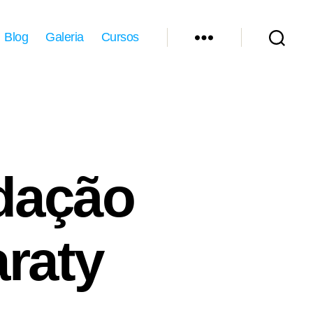
Blog
Galeria
Cursos
dação
araty