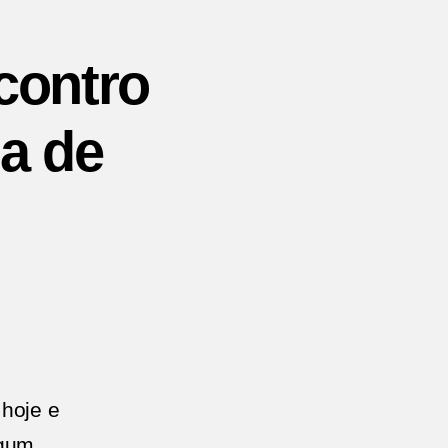
contro
ia de
hoje e
lgum