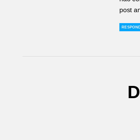
post a
RESPON
D