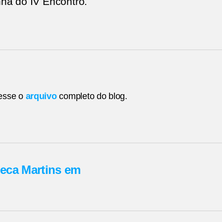
a do IV Encontro.
esse o
arquivo
completo do blog.
Zeca Martins em