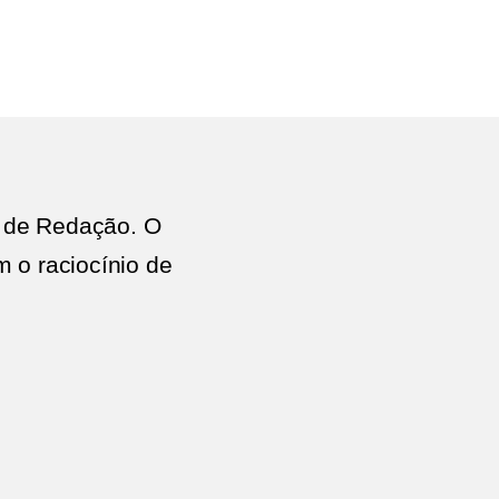
em
V
ncontro
e
edação
ublicitária
e
araty
o de Redação. O
 o raciocínio de