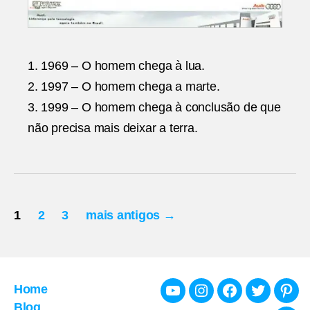
1. 1969 – O homem chega à lua.
2. 1997 – O homem chega a marte.
3. 1999 – O homem chega à conclusão de que
não precisa mais deixar a terra.
Paginação
1
2
3
mais antigos
→
de
posts
Home
Youtube
Instagram
Facebook
Twitter
Pint
Blog