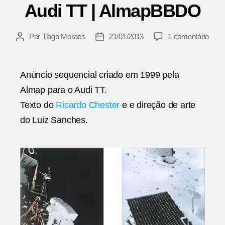
Audi TT | AlmapBBDO
em
Por
Tiago Moraes
21/01/2013
1 comentário
Autor
Data
Audi
do
de
TT
post
publicação
|
Anúncio sequencial criado em 1999 pela
Alm
Almap para o Audi TT.
Texto do
Ricardo Chester
e e direção de arte
do Luiz Sanches.