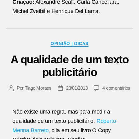
Criação:
Alexandre Scaff, Carla Cancellara,
Michel Zveibil e Henrique Del Lama.
Categorias
OPINIÃO | DICAS
A qualidade de um texto
publicitário
em
Por
Tiago Moraes
23/01/2013
4 comentários
Autor
Data
A
do
de
qual
post
publicação
de
Não existe uma regra, mas para medir a
um
qualidade de um texto publicitário,
Roberto
text
publi
Menna Barreto
, cita em seu livro O Copy