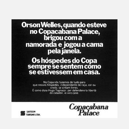
Palace
|
MPM/Casabranca