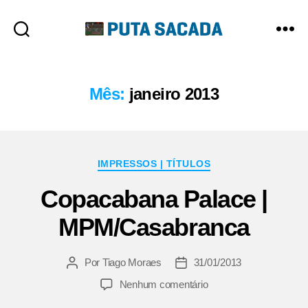
Putasacada
Mês:
janeiro 2013
Categorias
IMPRESSOS | TÍTULOS
Copacabana Palace |
MPM/Casabranca
Por
Tiago Moraes
31/01/2013
Autor
Data
do
de
em
Nenhum comentário
post
publicação
Copacabana