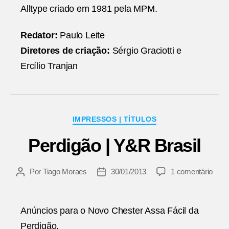
Alltype criado em 1981 pela MPM.
Redator:
Paulo Leite
Diretores de criação:
Sérgio Graciotti e
Ercílio Tranjan
Categorias
IMPRESSOS | TÍTULOS
Perdigão | Y&R Brasil
em
Por
Tiago Moraes
30/01/2013
1 comentário
Autor
Data
Perd
do
de
|
post
publicação
Y&R
Anúncios para o Novo Chester Assa Fácil da
Brasi
Perdigão.