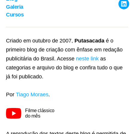
Galeria
Link
Cursos
Criado em outubro de 2007,
Putasacada
é o
primeiro blog de criação com ênfase em redação
publicitária do Brasil. Acesse
neste link
as
categorias e arquivo do blog e confira tudo o que
já foi publicado.
Por
Tiago Moraes
.
Filme clássico
do mês
A reprodução dos textos deste blog é permitida de