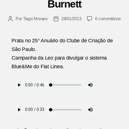
Burnett
em
Por
Tiago Moraes
28/01/2013
6 comentários
Autor
Data
Fiat
do
de
|
post
publicação
Blu
Prata no 25° Anuário do Clube de Criação de
|
São Paulo.
Leo
Burn
Campanha da Leo para divulgar o sistema
Blue&Me do Fiat Linea.