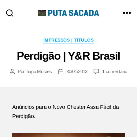
Putasacada
Categorias
IMPRESSOS | TÍTULOS
Perdigão | Y&R Brasil
em
Por
Tiago Moraes
30/01/2013
1 comentário
Autor
Data
Perd
do
de
|
post
publicação
Y&R
Brasi
Anúncios para o Novo Chester Assa Fácil da
Perdigão.