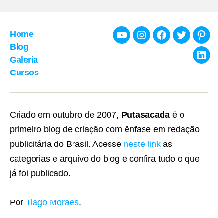
Home
Youtube
Instagram
Facebook
Twitter
Pint
Blog
Galeria
Link
Cursos
Criado em outubro de 2007,
Putasacada
é o
primeiro blog de criação com ênfase em redação
publicitária do Brasil. Acesse
neste link
as
categorias e arquivo do blog e confira tudo o que
já foi publicado.
Por
Tiago Moraes
.