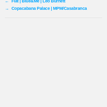
←
Fiat | Blue&Me | Leo Burnett
→
Copacabana Palace | MPM/Casabranca