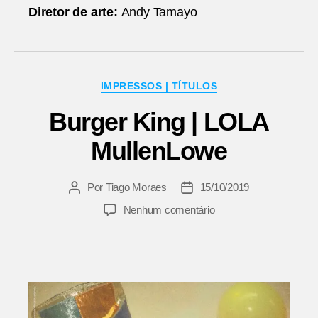
Diretor de arte:
Andy Tamayo
Categorias
IMPRESSOS | TÍTULOS
Burger King | LOLA
MullenLowe
Por
Tiago Moraes
15/10/2019
Autor
Data
do
de
em
Nenhum comentário
post
publicação
Burger
King
|
LOLA
MullenLowe