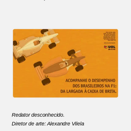
post
publicação
Uol
Esportes
|
Loducca
Redator desconhecido.
Diretor de arte: Alexandre Vilela