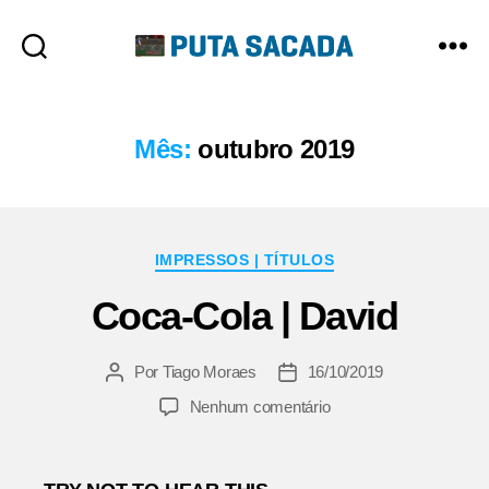
Putasacada
Mês:
outubro 2019
Categorias
IMPRESSOS | TÍTULOS
Coca-Cola | David
Por
Tiago Moraes
16/10/2019
Autor
Data
do
de
em
Nenhum comentário
post
publicação
Coca-
Cola
|