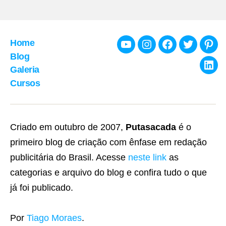
Home
Youtube
Instagram
Facebook
Twitter
Pint
Blog
Galeria
Link
Cursos
Criado em outubro de 2007,
Putasacada
é o
primeiro blog de criação com ênfase em redação
publicitária do Brasil. Acesse
neste link
as
categorias e arquivo do blog e confira tudo o que
já foi publicado.
Por
Tiago Moraes
.