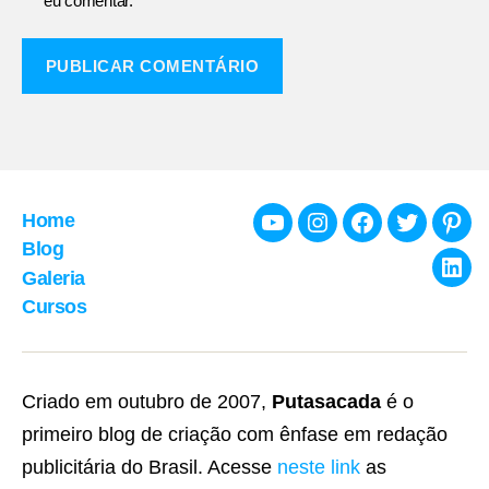
eu comentar.
Home
Youtube
Instagram
Facebook
Twitter
Pint
Blog
Galeria
Link
Cursos
Criado em outubro de 2007,
Putasacada
é o
primeiro blog de criação com ênfase em redação
publicitária do Brasil. Acesse
neste link
as