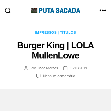
Putasacada
Categorias
IMPRESSOS | TÍTULOS
Burger King | LOLA
MullenLowe
Por
Tiago Moraes
15/10/2019
Autor
Data
do
de
em
Nenhum comentário
post
publicação
Burger
King
|
LOLA
MullenLowe