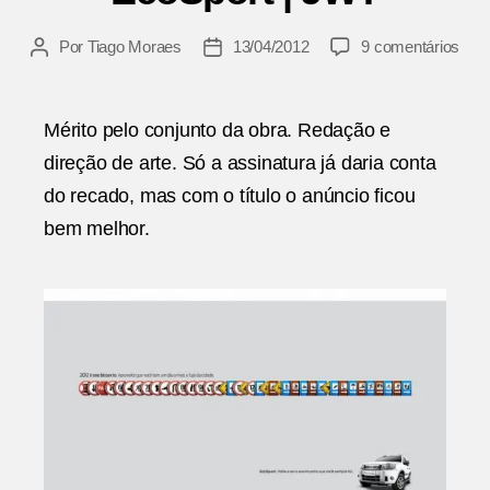
em
Por
Tiago Moraes
13/04/2012
9 comentários
Autor
Data
Eco
do
de
|
post
publicação
JW
Mérito pelo conjunto da obra. Redação e
direção de arte. Só a assinatura já daria conta
do recado, mas com o título o anúncio ficou
bem melhor.