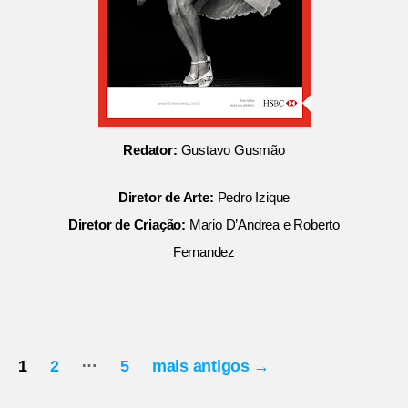
Redator:
Gustavo Gusmão
Diretor de Arte:
Pedro Izique
Diretor de Criação:
Mario D’Andrea e Roberto
Fernandez
Paginação
…
1
2
5
mais antigos
→
de