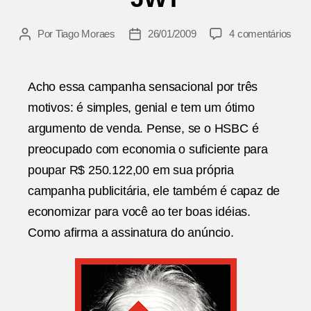
em
Por
Tiago Moraes
26/01/2009
4 comentários
Autor
Data
HS
do
de
Inve
post
publicação
|
Acho essa campanha sensacional por três
JW
motivos: é simples, genial e tem um ótimo
argumento de venda. Pense, se o HSBC é
preocupado com economia o suficiente para
poupar R$ 250.122,00 em sua própria
campanha publicitária, ele também é capaz de
economizar para você ao ter boas idéias.
Como afirma a assinatura do anúncio.