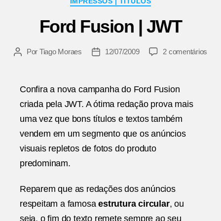
IMPRESSOS | TÍTULOS
Ford Fusion | JWT
em
Por
Tiago Moraes
12/07/2009
2 comentários
Autor
Data
For
do
de
Fusi
post
publicação
|
Confira a nova campanha do Ford Fusion
JW
criada pela JWT. A ótima redação prova mais
uma vez que bons títulos e textos também
vendem em um segmento que os anúncios
visuais repletos de fotos do produto
predominam.
Reparem que as redações dos anúncios
respeitam a famosa
estrutura circular
, ou
seja, o fim do texto remete sempre ao seu