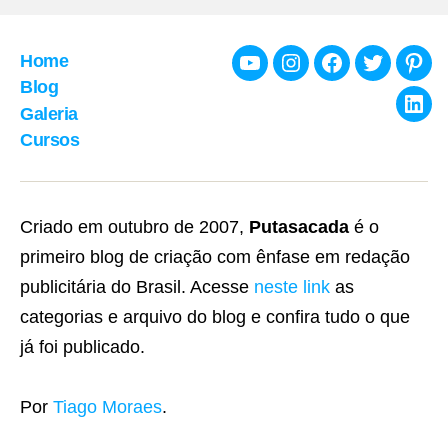
posts
Home
Youtube
Instagram
Facebook
Twitter
Pint
Blog
Galeria
Link
Cursos
Criado em outubro de 2007,
Putasacada
é o
primeiro blog de criação com ênfase em redação
publicitária do Brasil. Acesse
neste link
as
categorias e arquivo do blog e confira tudo o que
já foi publicado.
Por
Tiago Moraes
.