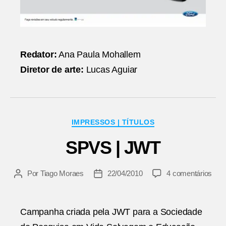
Redator:
Ana Paula Mohallem
Diretor de arte:
Lucas Aguiar
Categorias
IMPRESSOS | TÍTULOS
SPVS | JWT
em
Por
Tiago Moraes
22/04/2010
4 comentários
Autor
Data
SP
do
de
|
post
publicação
JW
Campanha criada pela JWT para a Sociedade