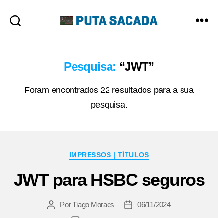
Putasacada
Pesquisa:
“JWT”
Foram encontrados 22 resultados para a sua
pesquisa.
Categorias
IMPRESSOS | TÍTULOS
JWT para HSBC seguros
Por
Tiago Moraes
06/11/2024
Autor
Data
do
de