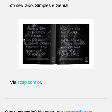
do seu lado
. Simples e Genial.
Via
ccsp.com.br
.
Quer ver mais?
Navegue por
categorias
ou