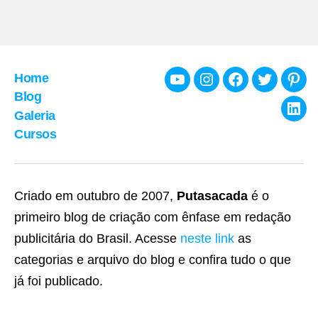
Home
Youtube
Instagram
Facebook
Twitter
Pint
Blog
Galeria
Link
Cursos
Criado em outubro de 2007,
Putasacada
é o
primeiro blog de criação com ênfase em redação
publicitária do Brasil. Acesse
neste link
as
categorias e arquivo do blog e confira tudo o que
já foi publicado.