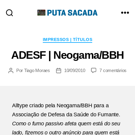
Putasacada
Categorias
IMPRESSOS | TÍTULOS
ADESF | Neogama/BBH
em
Por
Tiago Moraes
10/09/2010
7 comentários
Autor
Data
AD
do
de
|
post
publicação
Neo
Alltype criado pela Neogama/BBH para a
Associação de Defesa da Saúde do Fumante.
Como o fumo passivo afeta quem está do seu
lado, fizemos o outro anúncio para quem está