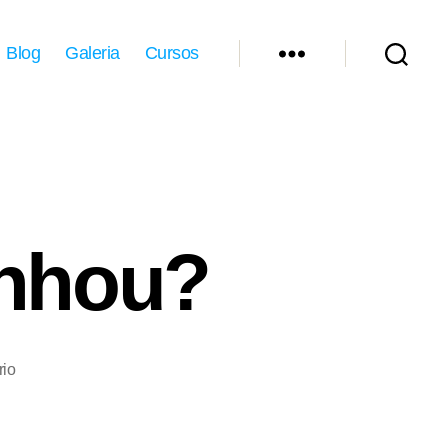
Blog
Galeria
Cursos
anhou?
em
io
Adivinhe
quem
ganhou?