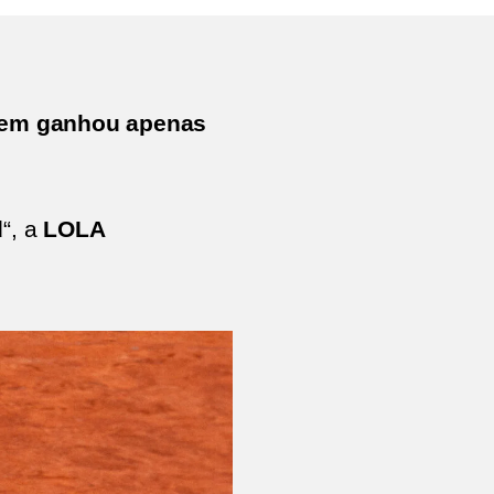
quem ganhou apenas
d
“, a
LOLA