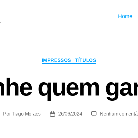
Home
.
Categorias
IMPRESSOS | TÍTULOS
nhe quem g
Por
Tiago Moraes
26/06/2024
Nenhum comentár
utor
Data
do
de
ost
publicação