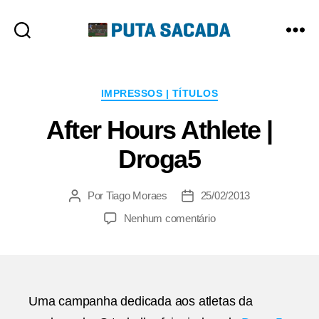
Putasacada
Categorias
IMPRESSOS | TÍTULOS
After Hours Athlete |
Droga5
Por
Tiago Moraes
25/02/2013
Autor
Data
do
de
em
Nenhum comentário
post
publicação
After
Hours
Athlete
|
Droga5
Uma campanha dedicada aos atletas da