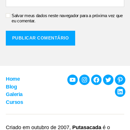
Salvar meus dados neste navegador para a próxima vez que
eu comentar.
Home
Youtube
Instagram
Facebook
Twitter
Pint
Blog
Galeria
Link
Cursos
Criado em outubro de 2007,
Putasacada
é o