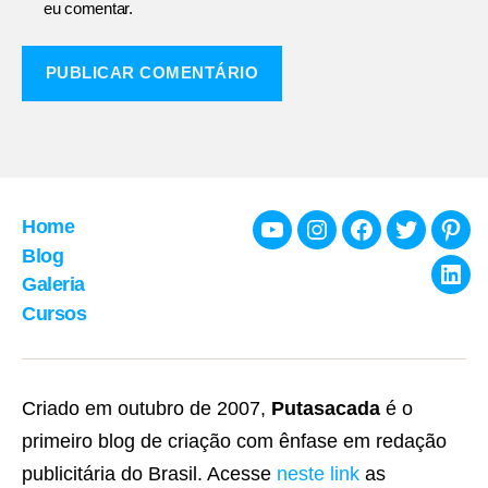
eu comentar.
Home
Youtube
Instagram
Facebook
Twitter
Pint
Blog
Galeria
Link
Cursos
Criado em outubro de 2007,
Putasacada
é o
primeiro blog de criação com ênfase em redação
publicitária do Brasil. Acesse
neste link
as