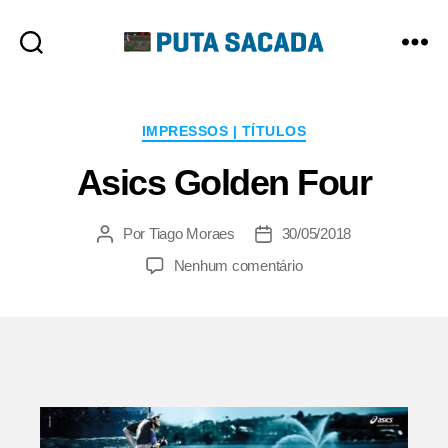
Putasacada
Categorias
IMPRESSOS | TÍTULOS
Asics Golden Four
Por
Tiago Moraes
30/05/2018
Autor
Data
do
de
em
Nenhum comentário
post
publicação
Asics
Golden
Four