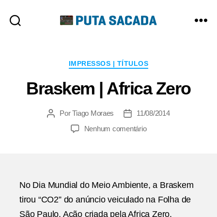
Putasacada
Categorias
IMPRESSOS | TÍTULOS
Braskem | Africa Zero
Por
Tiago Moraes
11/08/2014
Autor
Data
do
de
em
Nenhum comentário
post
publicação
Braskem
|
Africa
Zero
No Dia Mundial do Meio Ambiente, a Braskem
tirou “CO2” do anúncio veiculado na Folha de
São Paulo. Ação criada pela Africa Zero.