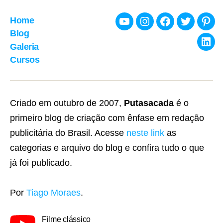
Home
Youtube
Instagram
Facebook
Twitter
Pint
Blog
Galeria
Link
Cursos
Criado em outubro de 2007,
Putasacada
é o
primeiro blog de criação com ênfase em redação
publicitária do Brasil. Acesse
neste link
as
categorias e arquivo do blog e confira tudo o que
já foi publicado.
Por
Tiago Moraes
.
Filme clássico