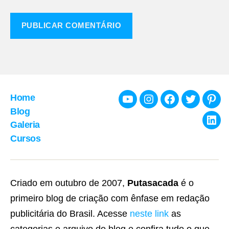
Home
Youtube
Instagram
Facebook
Twitter
Pint
Blog
Galeria
Link
Cursos
Criado em outubro de 2007,
Putasacada
é o
primeiro blog de criação com ênfase em redação
publicitária do Brasil. Acesse
neste link
as
categorias e arquivo do blog e confira tudo o que