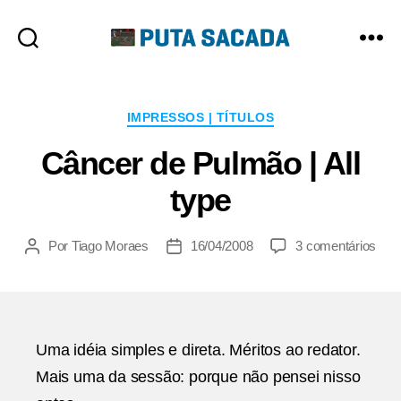
Putasacada
Categorias
IMPRESSOS | TÍTULOS
Câncer de Pulmão | All
type
em
Por
Tiago Moraes
16/04/2008
3 comentários
Autor
Data
Cân
do
de
de
post
publicação
Pul
|
All
Uma idéia simples e direta. Méritos ao redator.
type
Mais uma da sessão: porque não pensei nisso