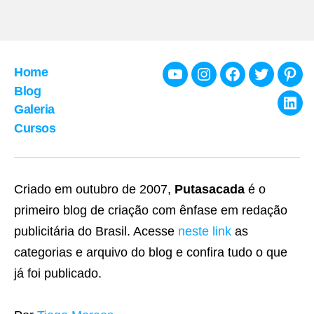
Home
Youtube
Instagram
Facebook
Twitter
Pint
Blog
Galeria
Link
Cursos
Criado em outubro de 2007,
Putasacada
é o
primeiro blog de criação com ênfase em redação
publicitária do Brasil. Acesse
neste link
as
categorias e arquivo do blog e confira tudo o que
já foi publicado.