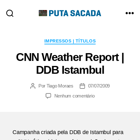
Putasacada
Categorias
IMPRESSOS | TÍTULOS
CNN Weather Report |
DDB Istambul
Por
Tiago Moraes
07/07/2009
Autor
Data
do
de
em
Nenhum comentário
post
publicação
CNN
Weather
Report
|
DDB
Campanha criada pela DDB de Istambul para
Istambul