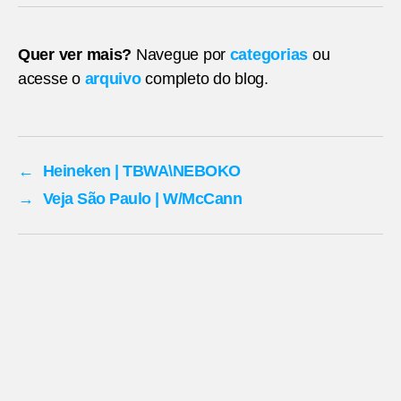
Quer ver mais?
Navegue por
categorias
ou
acesse o
arquivo
completo do blog.
←
Heineken | TBWA\NEBOKO
→
Veja São Paulo | W/McCann