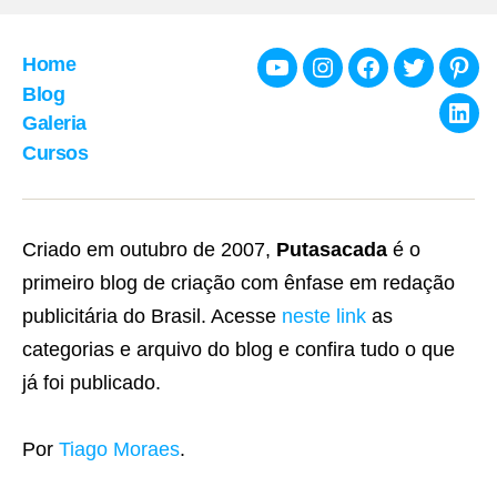
Home
Youtube
Instagram
Facebook
Twitter
Pint
Blog
Galeria
Link
Cursos
Criado em outubro de 2007,
Putasacada
é o
primeiro blog de criação com ênfase em redação
publicitária do Brasil. Acesse
neste link
as
categorias e arquivo do blog e confira tudo o que
já foi publicado.
Por
Tiago Moraes
.