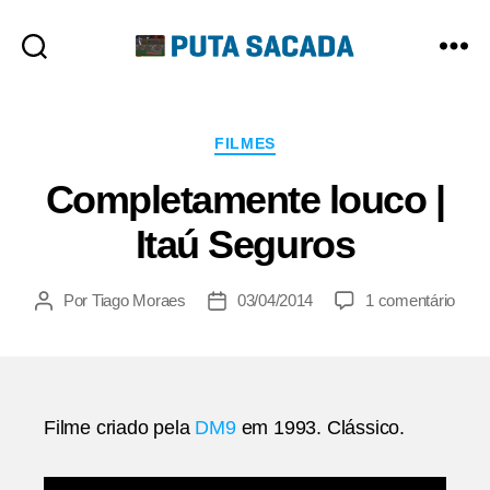
Putasacada
Categorias
FILMES
Completamente louco |
Itaú Seguros
em
Por
Tiago Moraes
03/04/2014
1 comentário
Autor
Data
Comp
do
de
louc
post
publicação
|
Itaú
Segu
Filme criado pela
DM9
em 1993. Clássico.