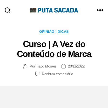
Putasacada
Categorias
OPINIÃO | DICAS
Curso | A Vez do
Conteúdo de Marca
Por
Tiago Moraes
23/11/2022
Autor
Data
do
de
em
Nenhum comentário
post
publicação
Curso
|
A
Vez
do
Conteúdo