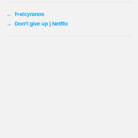
←
f+e/cyranos
→
Don’t give up | Netflix