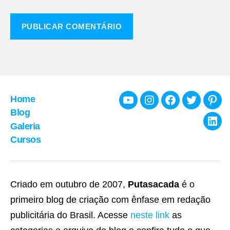
Home
Youtube
Instagram
Facebook
Twitter
Pint
Blog
Galeria
Link
Cursos
Criado em outubro de 2007,
Putasacada
é o
primeiro blog de criação com ênfase em redação
publicitária do Brasil. Acesse
neste link
as