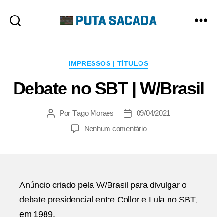
Putasacada
Categorias
IMPRESSOS | TÍTULOS
Debate no SBT | W/Brasil
Por
Tiago Moraes
09/04/2021
Autor
Data
do
de
em
Nenhum comentário
post
publicação
Debate
no
SBT
|
W/Brasil
Anúncio criado pela W/Brasil para divulgar o
debate presidencial entre Collor e Lula no SBT,
em 1989.