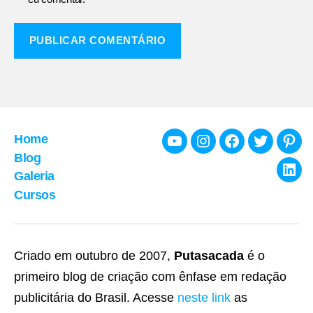
Home
Youtube
Instagram
Facebook
Twitter
Pint
Blog
Galeria
Link
Cursos
Criado em outubro de 2007,
Putasacada
é o
primeiro blog de criação com ênfase em redação
publicitária do Brasil. Acesse
neste link
as