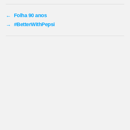
←
Folha 90 anos
→
#BetterWithPepsi