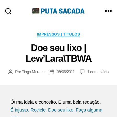
Putasacada
Categorias
IMPRESSOS | TÍTULOS
Doe seu lixo |
Lew’Lara\TBWA
em
Por
Tiago Moraes
09/06/2011
1 comentário
Autor
Data
Doe
do
de
seu
post
publicação
lixo
|
Lew’
Ótima ideia e conceito. E uma bela redação.
É injusto. Recicle. Doe seu lixo. Faça alguma