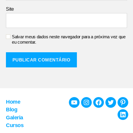
Site
Salvar meus dados neste navegador para a próxima vez que
eu comentar.
Home
Youtube
Instagram
Facebook
Twitter
Pint
Blog
Galeria
Link
Cursos