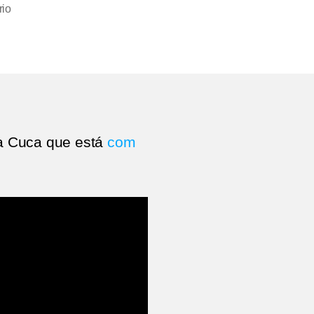
em
io
Escola
Cuca
|
Agência
ClickIsobar
a Cuca que está
com