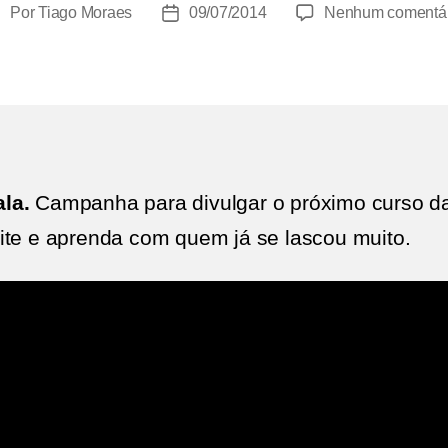
Por
Tiago Moraes
09/07/2014
Nenhum comentár
utor
Data
do
de
ost
publicação
la.
Campanha para divulgar o próximo curso d
eite e aprenda com quem já se lascou muito.