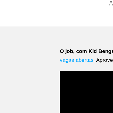
A
p
O job, com Kid Benga
vagas abertas
. Aprov