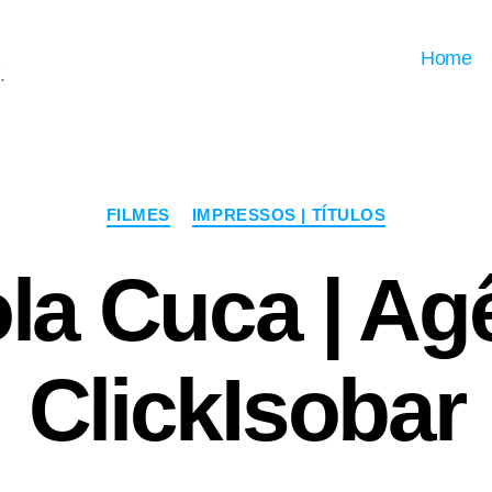
Home
.
Categorias
FILMES
IMPRESSOS | TÍTULOS
la Cuca | Ag
ClickIsobar