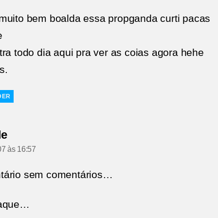
muito bem boalda essa propganda curti pacas
e
tra todo dia aqui pra ver as coias agora hehe
s.
DER
diz:
le
07 às 16:57
tário sem comentários…
saque…