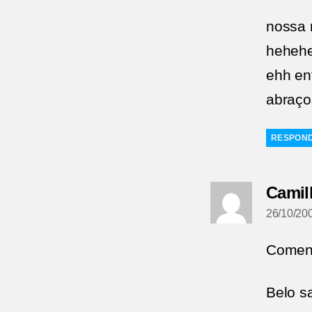
nossa 
heheh
ehh en
abraço
RESPON
Camil
26/10/20
Comen
Belo 