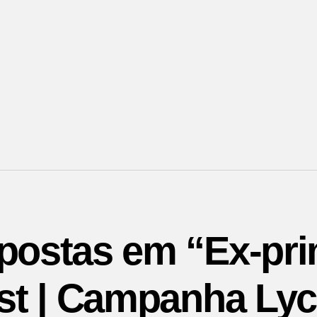
spostas em “Ex-pri
st | Campanha Lyc