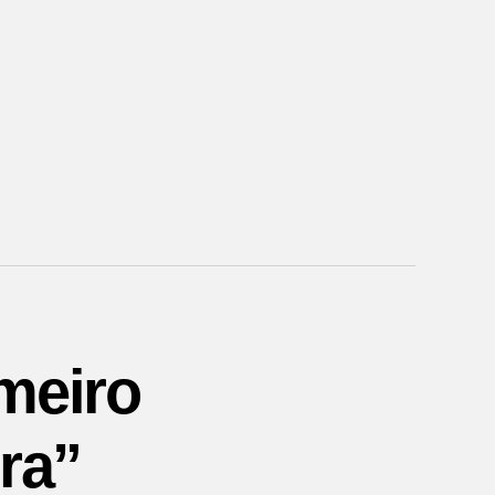
meiro
ra”