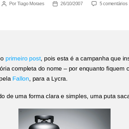
Por
Tiago Moraes
26/10/2007
5 comentários
Autor
Data
do
de
post
publicação
|
 o
primeiro post
, pois esta é a campanha que in
stória completa do nome – por enquanto fiquem
 pela
Fallon
, para a Lycra.
ido de uma forma clara e simples, uma puta sac