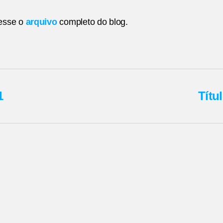
esse o
arquivo
completo do blog.
1
Títu