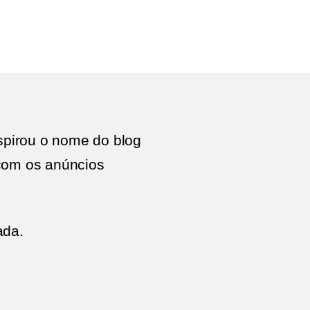
em
Ex-
primeiro
Post
Campanha
Lycra
spirou o nome do blog
 com os anúncios
ada.