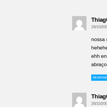
Thiag
26/10/20
nossa 
heheh
ehh en
abraço
RESPON
Thiag
26/10/20