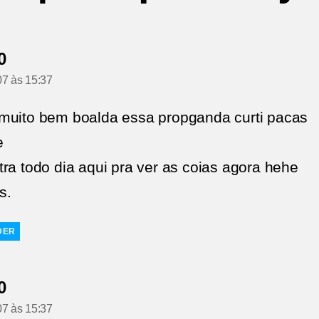
diz:
0
07 às 15:37
muito bem boalda essa propganda curti pacas
e
tra todo dia aqui pra ver as coias agora hehe
s.
DER
diz:
0
07 às 15:37