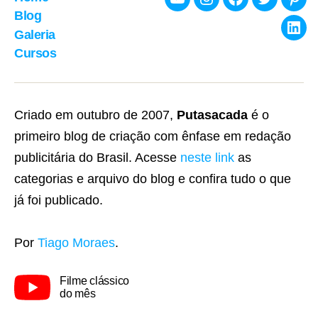
Youtube
Instagram
Facebook
Twitter
Pint
Blog
Galeria
Link
Cursos
Criado em outubro de 2007,
Putasacada
é o
primeiro blog de criação com ênfase em redação
publicitária do Brasil. Acesse
neste link
as
categorias e arquivo do blog e confira tudo o que
já foi publicado.
Por
Tiago Moraes
.
Filme clássico
do mês