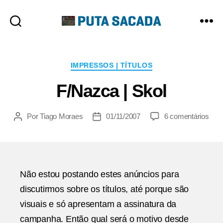
Putasacada
Categorias
IMPRESSOS | TÍTULOS
F/Nazca | Skol
em
Por
Tiago Moraes
01/11/2007
6 comentários
Autor
Data
F/N
do
de
|
post
publicação
Skol
Não estou postando estes anúncios para
discutirmos sobre os títulos, até porque são
visuais e só apresentam a assinatura da
campanha. Então qual será o motivo desde