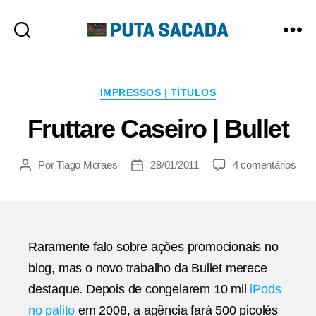
Putasacada
Categorias
IMPRESSOS | TÍTULOS
Fruttare Caseiro | Bullet
em
Por
Tiago Moraes
28/01/2011
4 comentários
Autor
Data
Frut
do
de
Case
post
publicação
|
Bulle
Raramente falo sobre ações promocionais no
blog, mas o novo trabalho da Bullet merece
destaque. Depois de congelarem 10 mil
iPods
no palito
em 2008, a agência fará 500 picolés