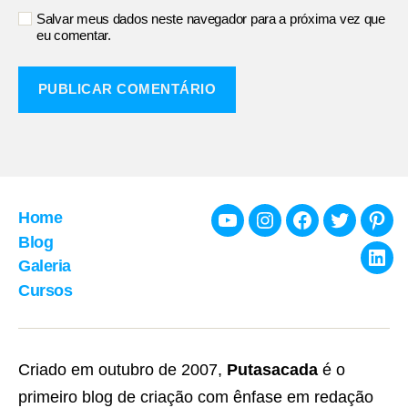
Salvar meus dados neste navegador para a próxima vez que
eu comentar.
Home
Youtube
Instagram
Facebook
Twitter
Pint
Blog
Galeria
Link
Cursos
Criado em outubro de 2007,
Putasacada
é o
primeiro blog de criação com ênfase em redação