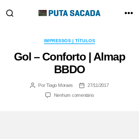
Putasacada
Categorias
IMPRESSOS | TÍTULOS
Gol – Conforto | Almap
BBDO
Por
Tiago Moraes
27/11/2017
Autor
Data
do
de
em
Nenhum comentário
post
publicação
Gol
–
Conforto
|
Almap
BBDO