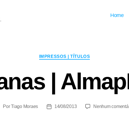
Home
.
Categorias
IMPRESSOS | TÍTULOS
anas | Alm
Por
Tiago Moraes
14/08/2013
Nenhum comentár
utor
Data
do
de
ost
publicação