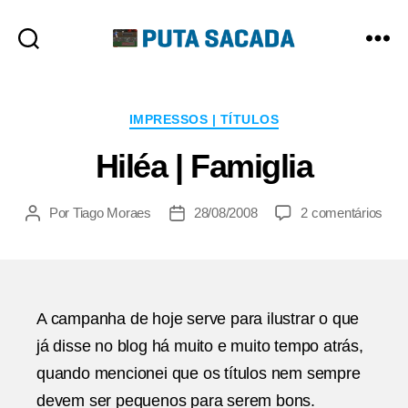
Putasacada
Categorias
IMPRESSOS | TÍTULOS
Hiléa | Famiglia
em
Por
Tiago Moraes
28/08/2008
2 comentários
Autor
Data
Hilé
do
de
|
post
publicação
Fami
A campanha de hoje serve para ilustrar o que
já disse no blog há muito e muito tempo atrás,
quando mencionei que os títulos nem sempre
devem ser pequenos para serem bons.