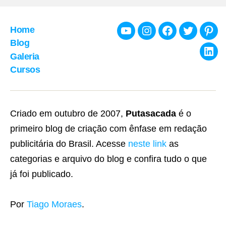
Home
Youtube
Instagram
Facebook
Twitter
Pint
Blog
Galeria
Link
Cursos
Criado em outubro de 2007,
Putasacada
é o
primeiro blog de criação com ênfase em redação
publicitária do Brasil. Acesse
neste link
as
categorias e arquivo do blog e confira tudo o que
já foi publicado.
Por
Tiago Moraes
.