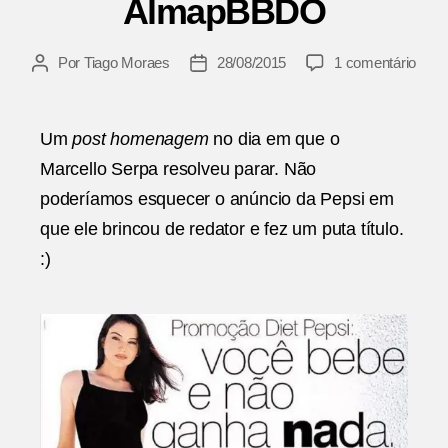
AlmapBBDO
em
Por
Tiago Moraes
28/08/2015
1 comentário
Autor
Data
Pro
do
de
Diet
post
publicação
Peps
Um
post homenagem
no dia em que o
|
Marcello Serpa resolveu parar. Não
Alm
poderíamos esquecer o anúncio da Pepsi em
que ele brincou de redator e fez um puta título.
:)