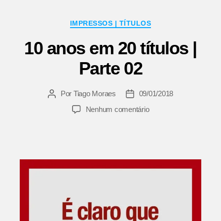
Categorias
IMPRESSOS | TÍTULOS
10 anos em 20 títulos |
Parte 02
Por
Tiago Moraes
09/01/2018
Autor
Data
do
de
em
Nenhum comentário
post
publicação
10
anos
em
20
títulos
|
Parte
02