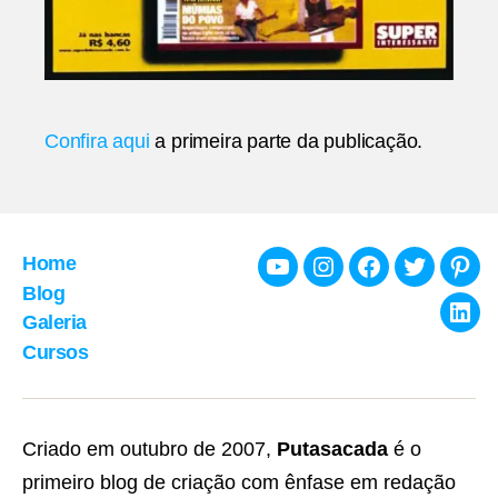
Confira aqui
a primeira parte da publicação.
Home
Youtube
Instagram
Facebook
Twitter
Pint
Blog
Galeria
Link
Cursos
Criado em outubro de 2007,
Putasacada
é o
primeiro blog de criação com ênfase em redação