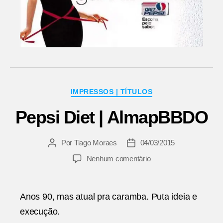
Categorias
IMPRESSOS | TÍTULOS
Pepsi Diet | AlmapBBDO
Por
Tiago Moraes
04/03/2015
Autor
Data
do
de
em
Nenhum comentário
post
publicação
Pepsi
Diet
|
Anos 90, mas atual pra caramba. Puta ideia e
AlmapBBDO
execução.