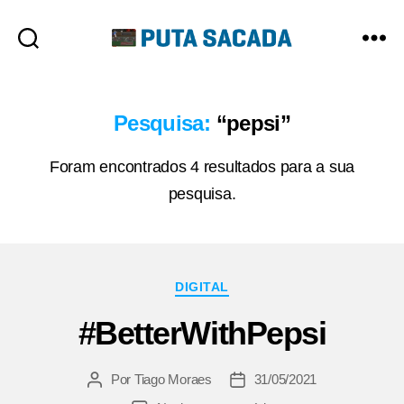
Putasacada
Pesquisa:
“pepsi”
Foram encontrados 4 resultados para a sua
pesquisa.
Categorias
DIGITAL
#BetterWithPepsi
Por
Tiago Moraes
31/05/2021
Autor
Data
do
de