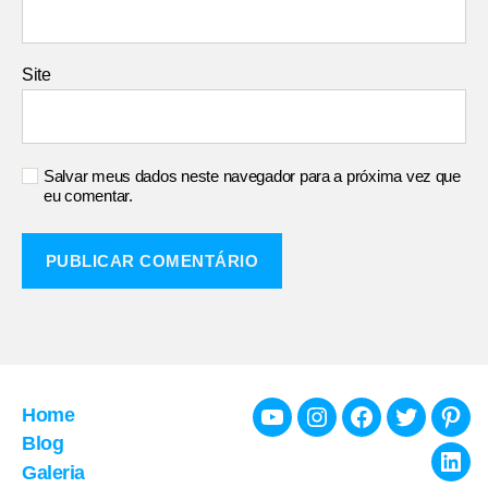
Site
Salvar meus dados neste navegador para a próxima vez que
eu comentar.
Home
Youtube
Instagram
Facebook
Twitter
Pint
Blog
Galeria
Link