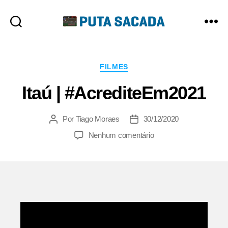
Putasacada
Categorias
FILMES
Itaú | #AcrediteEm2021
Por
Tiago Moraes
30/12/2020
Autor
Data
do
de
em
Nenhum comentário
post
publicação
Itaú
|
#AcrediteEm2021