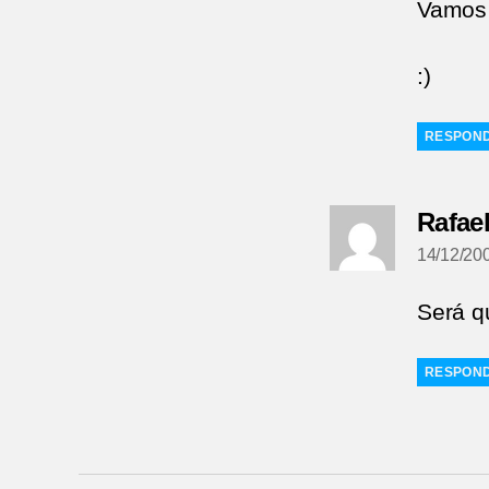
Vamos 
:)
RESPON
Rafae
14/12/200
Será q
RESPON