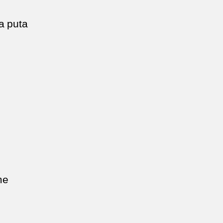
a puta
me