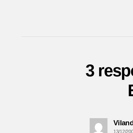
3 resp
Vilan
13/12/20