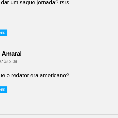
dar um saque jornada? rsrs
DER
diz:
l Amaral
7 às 2:08
ue o redator era americano?
DER