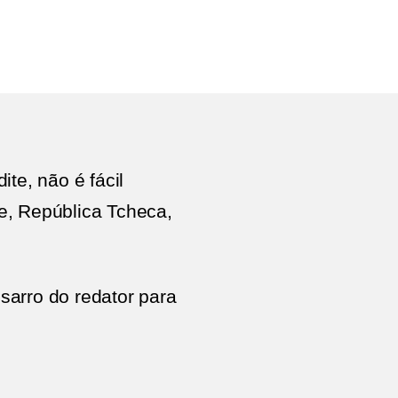
em
Learn
French
EuroRSCG
Prague
te, não é fácil
e, República Tcheca,
sarro do redator para