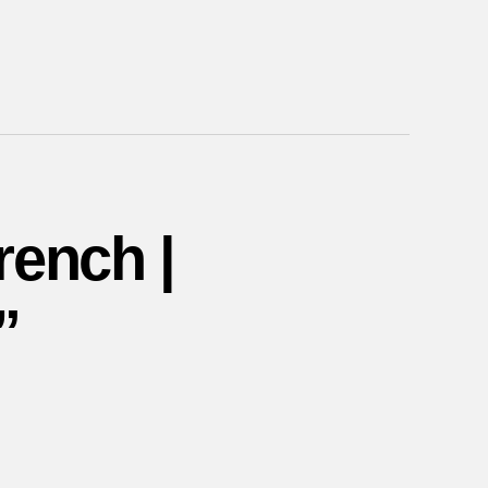
rench |
”