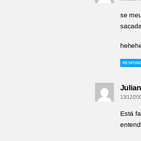
se meu
sacada
heheh
RESPON
Julia
13/12/20
Está f
entend