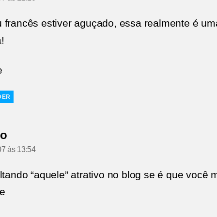
 francês estiver aguçado, essa realmente é um
!
e
DER
diz:
no
07 às 13:54
altando “aquele” atrativo no blog se é que você 
e