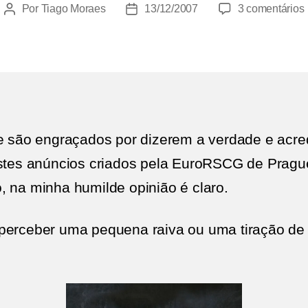
Por
Tiago Moraes
13/12/2007
3 comentários
Autor
Data
do
de
post
publicação
|
e são engraçados por dizerem a verdade e acredi
Estes anúncios criados pela EuroRSCG de Pragu
, na minha humilde opinião é claro.
perceber uma pequena raiva ou uma tiração de 