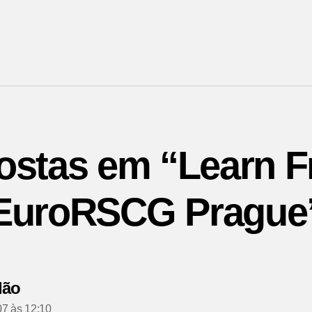
ostas em “Learn F
EuroRSCG Prague
diz:
dão
07 às 12:10