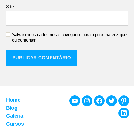
Site
Salvar meus dados neste navegador para a próxima vez que
eu comentar.
Home
Youtube
Instagram
Facebook
Twitter
Pint
Blog
Galeria
Link
Cursos