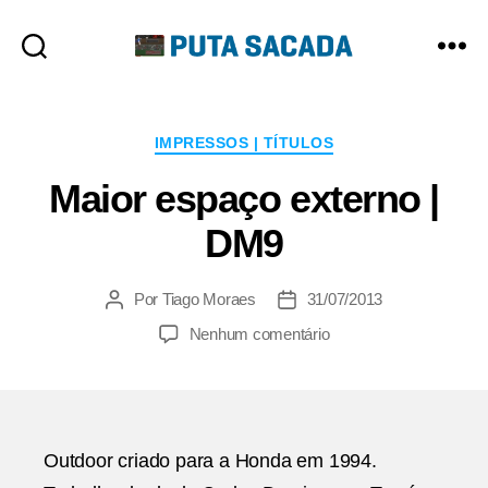
Putasacada
Categorias
IMPRESSOS | TÍTULOS
Maior espaço externo |
DM9
Por
Tiago Moraes
31/07/2013
Autor
Data
do
de
em
Nenhum comentário
post
publicação
Maior
espaço
externo
|
DM9
Outdoor criado para a Honda em 1994.