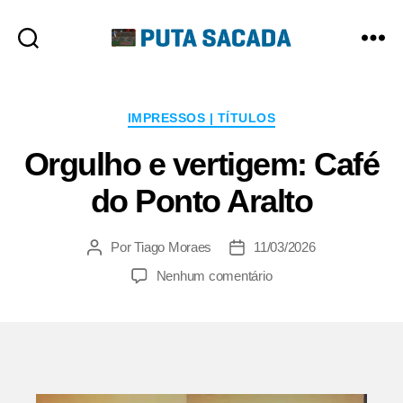
Putasacada
Categorias
IMPRESSOS | TÍTULOS
Orgulho e vertigem: Café
do Ponto Aralto
Por
Tiago Moraes
11/03/2026
Autor
Data
do
de
em
Nenhum comentário
post
publicação
Orgulho
e
vertigem:
Café
do
Ponto