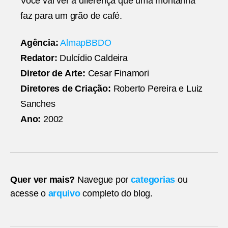
Você vai ver a diferença que uma montanha
faz para um grão de café.
Agência:
AlmapBBDO
Redator:
Dulcídio Caldeira
Diretor de Arte:
Cesar Finamori
Diretores de Criação:
Roberto Pereira e Luiz
Sanches
Ano:
2002
Quer ver mais?
Navegue por
categorias
ou
acesse o
arquivo
completo do blog.