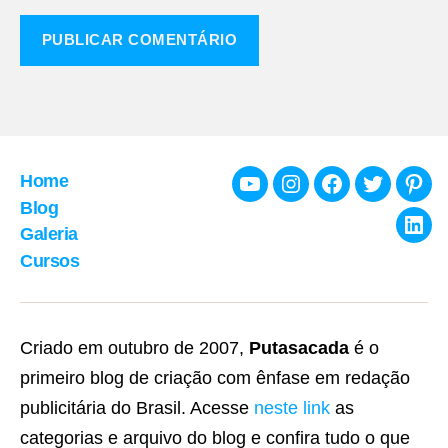
Home
Youtube
Instagram
Facebook
Twitter
Pint
Blog
Galeria
Link
Cursos
Criado em outubro de 2007,
Putasacada
é o
primeiro blog de criação com ênfase em redação
publicitária do Brasil. Acesse
neste link
as
categorias e arquivo do blog e confira tudo o que