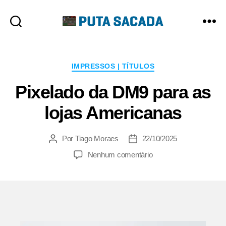
Putasacada
Categorias
IMPRESSOS | TÍTULOS
Pixelado da DM9 para as
lojas Americanas
Por
Tiago Moraes
22/10/2025
Autor
Data
do
de
em
Nenhum comentário
post
publicação
Pixelado
da
DM9
para
as
lojas