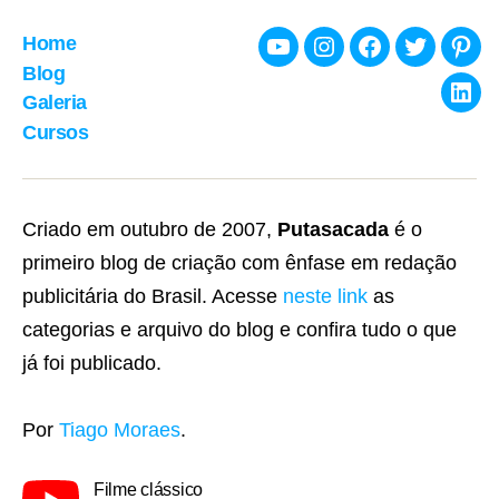
Home
Youtube
Instagram
Facebook
Twitter
Pint
Blog
Galeria
Link
Cursos
Criado em outubro de 2007,
Putasacada
é o
primeiro blog de criação com ênfase em redação
publicitária do Brasil. Acesse
neste link
as
categorias e arquivo do blog e confira tudo o que
já foi publicado.
Por
Tiago Moraes
.
Filme clássico