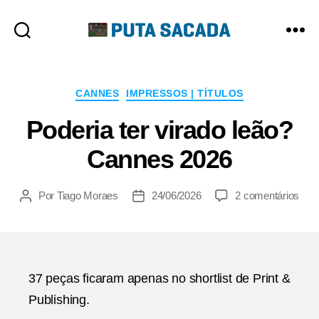
Putasacada
Categorias
CANNES
IMPRESSOS | TÍTULOS
Poderia ter virado leão?
Cannes 2026
em
Por
Tiago Moraes
24/06/2026
2 comentários
Autor
Data
Pode
do
de
ter
post
publicação
vira
leão
Can
37 peças ficaram apenas no shortlist de Print &
202
Publishing.