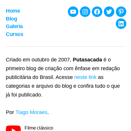
Home
Youtube
Instagram
Facebook
Twitter
Pint
Blog
Galeria
Link
Cursos
Criado em outubro de 2007,
Putasacada
é o
primeiro blog de criação com ênfase em redação
publicitária do Brasil. Acesse
neste link
as
categorias e arquivo do blog e confira tudo o que
já foi publicado.
Por
Tiago Moraes
.
Filme clássico