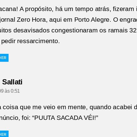
cana! A propósito, há um tempo atrás, fizeram 
jornal Zero Hora, aqui em Porto Alegre. O engr
itos desavisados congestionaram os ramais 3
 pedir ressarcimento.
DER
diz:
 Sallati
9 às 0:51
a coisa que me veio em mente, quando acabei d
núncio, foi: “PUUTA SACADA VÉI!”
DER