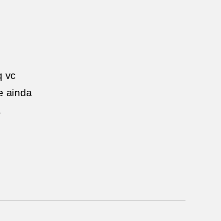
 vc
e ainda
a