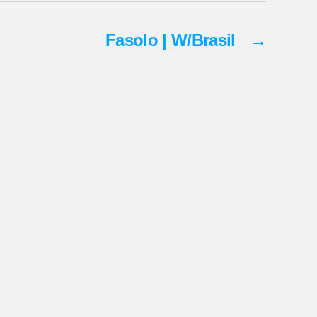
Fasolo | W/Brasil
→