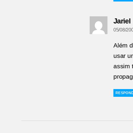
Jariel
05/08/20
Além 
usar um
assim 
propag
RESPON