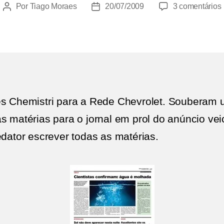
Por
Tiago Moraes
20/07/2009
3 comentários
Autor
Data
do
de
post
publicação
|
es Chemistri para a Rede Chevrolet. Souberam ut
as matérias para o jornal em prol do anúncio ve
edator escrever todas as matérias.