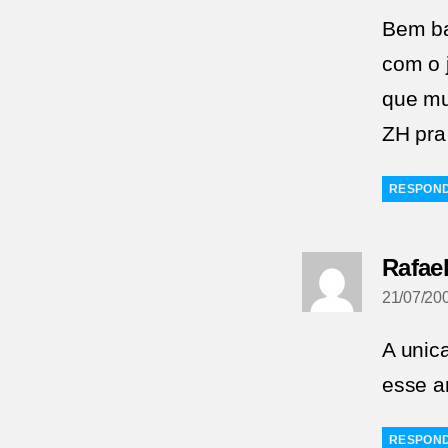
Bem ba
com o 
que mu
ZH pra
RESPON
Rafael
21/07/200
A unic
esse a
RESPON