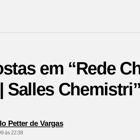
ostas em “Rede Ch
| Salles Chemistri
diz:
lo Petter de Vargas
09 às 22:38