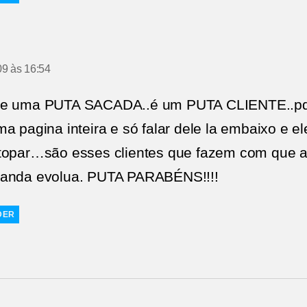
diz:
09 às 16:54
de uma PUTA SACADA..é um PUTA CLIENTE..pq
a pagina inteira e só falar dele la embaixo e el
topar…são esses clientes que fazem com que 
anda evolua. PUTA PARABÉNS!!!!
DER