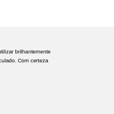
em
Rede
Chevrolet
Salles
Chemistri
ilizar brilhantemente
iculado. Com certeza