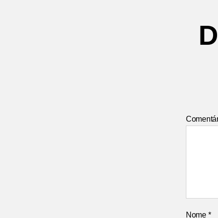
D
Comentá
Nome
*