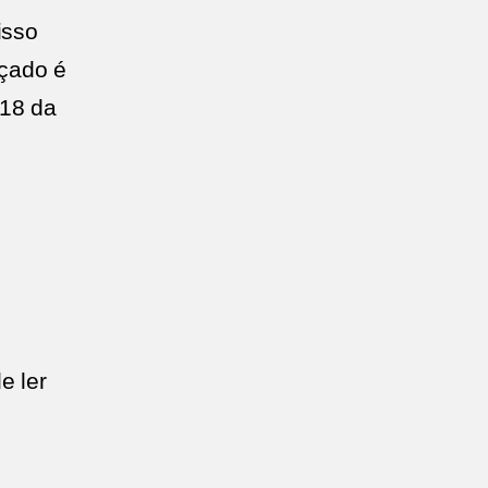
isso
açado é
218 da
e ler