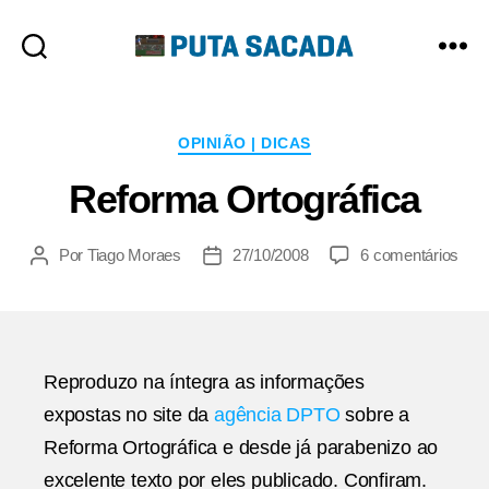
Putasacada
Categorias
OPINIÃO | DICAS
Reforma Ortográfica
em
Por
Tiago Moraes
27/10/2008
6 comentários
Autor
Data
Ref
do
de
Orto
post
publicação
Reproduzo na íntegra as informações
expostas no site da
agência DPTO
sobre a
Reforma Ortográfica e desde já parabenizo ao
excelente texto por eles publicado. Confiram.