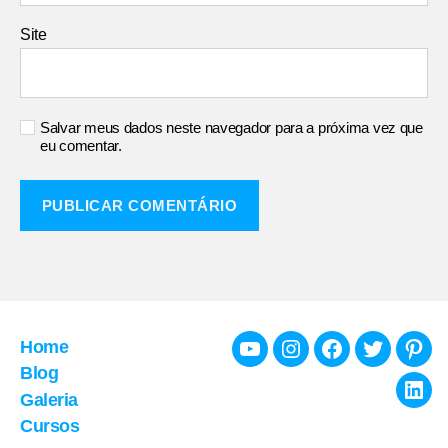
Site
Salvar meus dados neste navegador para a próxima vez que
eu comentar.
Home
Youtube
Instagram
Facebook
Twitter
Pint
Blog
Galeria
Link
Cursos