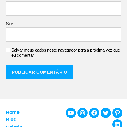
Site
Salvar meus dados neste navegador para a próxima vez que
eu comentar.
Home
Youtube
Instagram
Facebook
Twitter
Pint
Blog