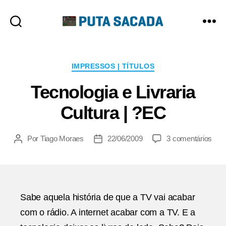
Putasacada
Categorias
IMPRESSOS | TÍTULOS
Tecnologia e Livraria
Cultura | ?EC
em
Por
Tiago Moraes
22/06/2009
3 comentários
Autor
Data
Tecn
do
de
e
post
publicação
Livra
Cult
|
Sabe aquela história de que a TV vai acabar
?
com o rádio. A internet acabar com a TV. E a
EC